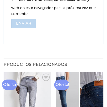
web en este navegador para la próxima vez que
comente.
PRODUCTOS RELACIONADOS
¡Oferta!
¡Oferta!
Añadir
Añadir
a la
a la
lista
lista
de
de
deseos
deseos