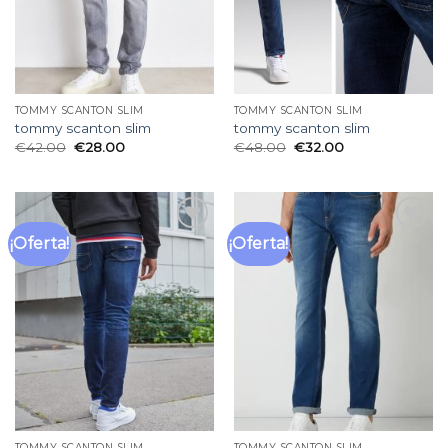
TOMMY SCANTON SLIM
TOMMY SCANTON SLIM
tommy scanton slim
tommy scanton slim
€
42.00
€
28.00
€
48.00
€
32.00
¡Oferta!
¡Oferta!
Añadir
Añadir
a la
a la
lista
lista
de
de
deseos
deseos
TOMMY SCANTON SLIM
TOMMY SCANTON SLIM