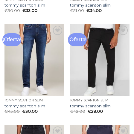
tommy scanton slim
tommy scanton slim
€
50.00
€
33.00
€
51.00
€
34.00
¡Oferta!
¡Oferta!
Añadir
Añadir
a la
a la
lista
lista
de
de
deseos
deseos
TOMMY SCANTON SLIM
TOMMY SCANTON SLIM
tommy scanton slim
tommy scanton slim
€
45.00
€
30.00
€
42.00
€
28.00