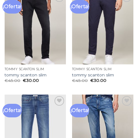
¡Oferta!
¡Oferta!
Añadir
Añadir
a la
a la
lista
lista
de
de
deseos
deseos
TOMMY SCANTON SLIM
TOMMY SCANTON SLIM
tommy scanton slim
tommy scanton slim
€
45.00
€
30.00
€
45.00
€
30.00
¡Oferta!
¡Oferta!
Añadir
Añadir
a la
a la
lista
lista
de
de
deseos
deseos