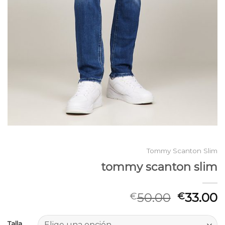
Tommy Scanton Slim
tommy scanton slim
50.00
33.00
€
€
Talla