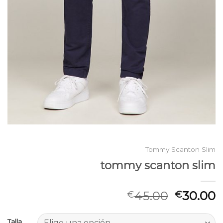
Tommy Scanton Slim
tommy scanton slim
45.00
30.00
€
€
Talla