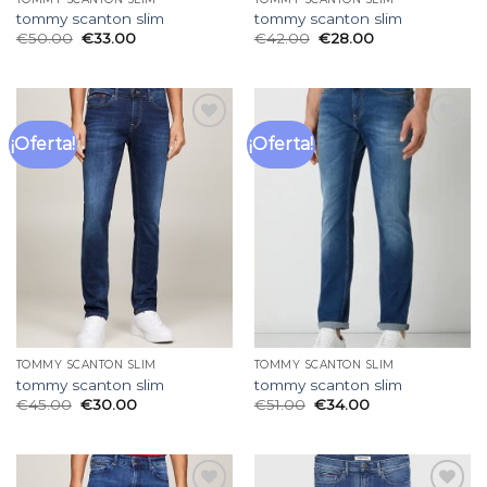
tommy scanton slim
tommy scanton slim
€
50.00
€
33.00
€
42.00
€
28.00
¡Oferta!
¡Oferta!
Añadir
Añadir
a la
a la
lista
lista
de
de
deseos
deseos
TOMMY SCANTON SLIM
TOMMY SCANTON SLIM
tommy scanton slim
tommy scanton slim
€
45.00
€
30.00
€
51.00
€
34.00