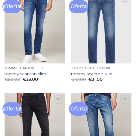
¡Oferta!
¡Oferta!
Añadir
Añadir
a la
a la
lista
lista
de
de
deseos
deseos
TOMMY SCANTON SLIM
TOMMY SCANTON SLIM
tommy scanton slim
tommy scanton slim
€
50.00
€
33.00
€
47.00
€
31.00
¡Oferta!
¡Oferta!
Añadir
Añadir
a la
a la
lista
lista
de
de
deseos
deseos