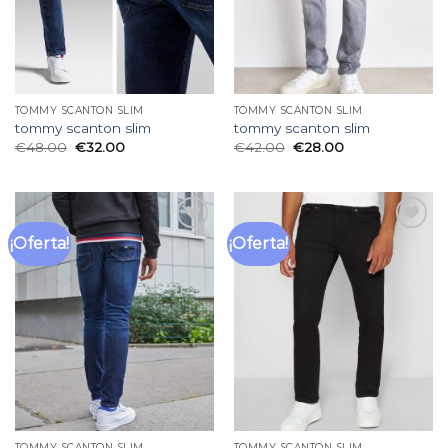
TOMMY SCANTON SLIM
TOMMY SCANTON SLIM
tommy scanton slim
tommy scanton slim
€
48.00
€
32.00
€
42.00
€
28.00
¡Oferta!
¡Oferta!
Añadir
Añadir
a la
a la
lista
lista
de
de
deseos
deseos
TOMMY SCANTON SLIM
TOMMY SCANTON SLIM