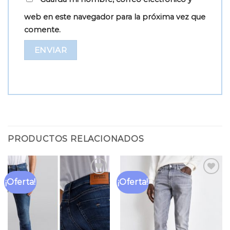
web en este navegador para la próxima vez que
comente.
PRODUCTOS RELACIONADOS
¡Oferta!
¡Oferta!
Añadir
Añadir
a la
a la
lista
lista
de
de
deseos
deseos