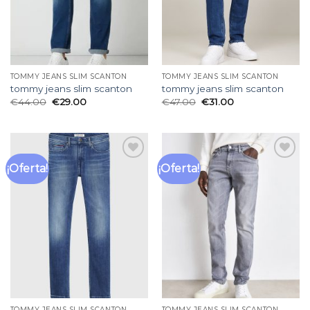
TOMMY JEANS SLIM SCANTON
TOMMY JEANS SLIM SCANTON
tommy jeans slim scanton
tommy jeans slim scanton
€
44.00
€
29.00
€
47.00
€
31.00
¡Oferta!
¡Oferta!
Añadir
Añadir
a la
a la
lista
lista
de
de
deseos
deseos
TOMMY JEANS SLIM SCANTON
TOMMY JEANS SLIM SCANTON