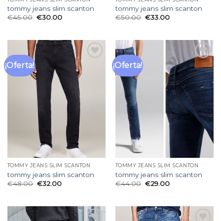
tommy jeans slim scanton
tommy jeans slim scanton
€
45.00
€
30.00
€
50.00
€
33.00
¡Oferta!
¡Oferta!
Añadir
Añadir
a la
a la
lista
lista
de
de
deseos
deseos
TOMMY JEANS SLIM SCANTON
TOMMY JEANS SLIM SCANTON
tommy jeans slim scanton
tommy jeans slim scanton
€
48.00
€
32.00
€
44.00
€
29.00