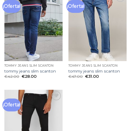
¡Oferta!
¡Oferta!
Añadir
Añadir
a la
a la
lista
lista
de
de
deseos
deseos
TOMMY JEANS SLIM SCANTON
TOMMY JEANS SLIM SCANTON
tommy jeans slim scanton
tommy jeans slim scanton
€
42.00
€
28.00
€
47.00
€
31.00
¡Oferta!
Añadir
a la
lista
de
deseos