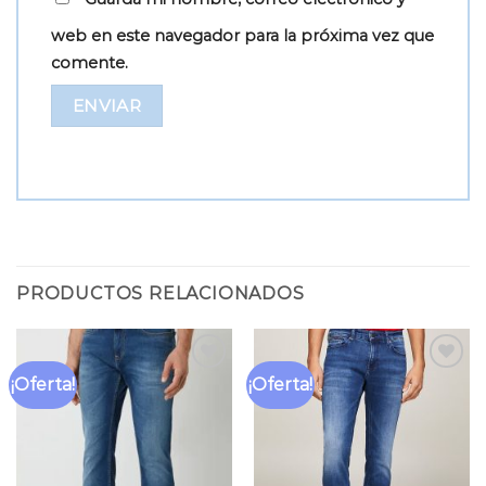
web en este navegador para la próxima vez que
comente.
PRODUCTOS RELACIONADOS
¡Oferta!
¡Oferta!
Añadir
Añadir
a la
a la
lista
lista
de
de
deseos
deseos