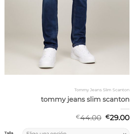
Tommy Jeans Slim Scanton
tommy jeans slim scanton
44.00
29.00
€
€
Talla