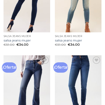
deseos
deseos
SALSA JEANS MUJER
SALSA JEANS MUJER
salsa jeans mujer
salsa jeans mujer
€
51.00
€
34.00
€
51.00
€
34.00
¡Oferta!
¡Oferta!
Añadir
Añadir
a la
a la
lista
lista
de
de
deseos
deseos