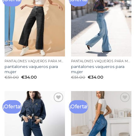
a la
a la
lista
lista
de
de
deseos
deseos
PANTALONES VAQUEROS PARA MUJER
PANTALONES VAQUEROS PARA MUJER
pantalones vaqueros para
pantalones vaqueros para
mujer
mujer
€
51.00
€
34.00
€
51.00
€
34.00
¡Oferta!
¡Oferta!
Añadir
Añadir
a la
a la
lista
lista
de
de
deseos
deseos