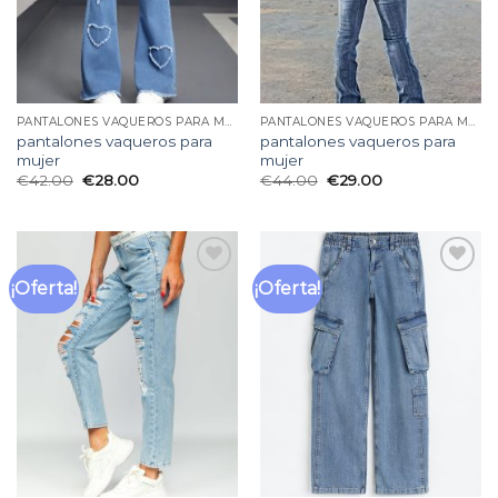
PANTALONES VAQUEROS PARA MUJER
PANTALONES VAQUEROS PARA MUJER
pantalones vaqueros para
pantalones vaqueros para
mujer
mujer
€
42.00
€
28.00
€
44.00
€
29.00
¡Oferta!
¡Oferta!
Añadir
Añadir
a la
a la
lista
lista
de
de
deseos
deseos