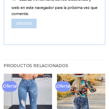
web en este navegador para la próxima vez que
comente.
PRODUCTOS RELACIONADOS
¡Oferta!
¡Oferta!
Añadir
Añadir
a la
a la
lista
lista
de
de
deseos
deseos