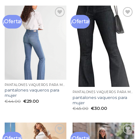
¡Oferta!
¡Oferta!
Añadir
Añadir
a la
a la
lista
lista
de
de
deseos
deseos
PANTALONES VAQUEROS PARA MUJER
pantalones vaqueros para
PANTALONES VAQUEROS PARA MUJER
mujer
pantalones vaqueros para
€
44.00
€
29.00
mujer
€
45.00
€
30.00
¡Oferta!
¡Oferta!
Añadir
Añadir