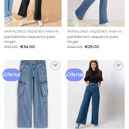
PANTALONES VAQUEROS PARA MUJER
PANTALONES VAQUEROS PARA MUJER
pantalones vaqueros para
pantalones vaqueros para
mujer
mujer
€
51.00
€
34.00
€
44.00
€
29.00
¡Oferta!
¡Oferta!
Añadir
Añadir
a la
a la
lista
lista
de
de
deseos
deseos