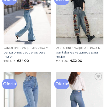
a la
a la
lista
lista
de
de
deseos
deseos
PANTALONES VAQUEROS PARA MUJER
PANTALONES VAQUEROS PARA MUJER
pantalones vaqueros para
pantalones vaqueros para
mujer
mujer
€
51.00
€
34.00
€
48.00
€
32.00
¡Oferta!
¡Oferta!
Añadir
Añadir
a la
a la
lista
lista
de
de
deseos
deseos