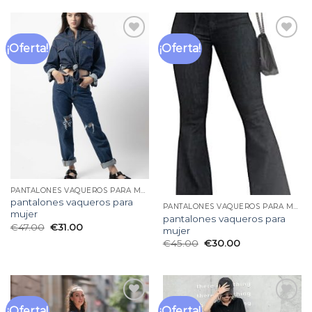
¡Oferta!
¡Oferta!
Añadir
Añadir
a la
a la
lista
lista
de
de
deseos
deseos
PANTALONES VAQUEROS PARA MUJER
pantalones vaqueros para
PANTALONES VAQUEROS PARA MUJER
mujer
pantalones vaqueros para
€
47.00
€
31.00
mujer
€
45.00
€
30.00
¡Oferta!
¡Oferta!
Añadir
Añadir