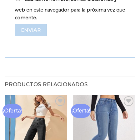
web en este navegador para la próxima vez que
comente.
PRODUCTOS RELACIONADOS
¡Oferta!
¡Oferta!
Añadir
Añadir
a la
a la
lista
lista
de
de
deseos
deseos