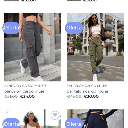
€
50.00
€
33.00
€
47.00
€
31.00
¡Oferta!
¡Oferta!
Añadir
Añadir
a la
a la
lista
lista
de
de
deseos
deseos
PANTALÓN CARGO MUJER
PANTALÓN CARGO MUJER
pantalón cargo mujer
pantalón cargo mujer
€
51.00
€
34.00
€
45.00
€
30.00
¡Oferta!
¡Oferta!
Añadir
Añadir
a la
a la