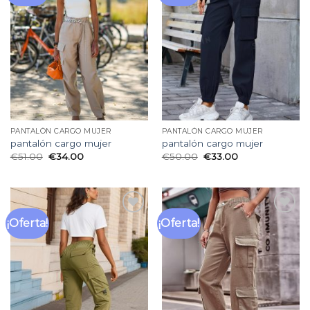
lista
lista
de
de
deseos
deseos
PANTALÓN CARGO MUJER
PANTALÓN CARGO MUJER
pantalón cargo mujer
pantalón cargo mujer
€
51.00
€
34.00
€
50.00
€
33.00
¡Oferta!
¡Oferta!
Añadir
Añadir
a la
a la
lista
lista
de
de
deseos
deseos