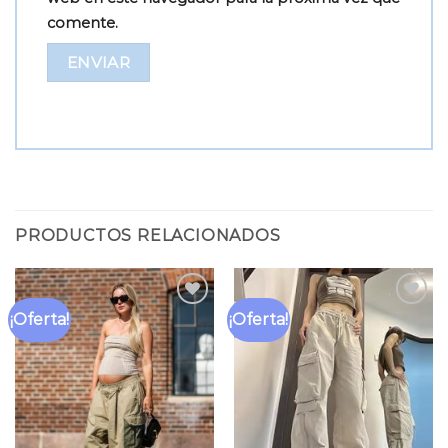
comente.
PRODUCTOS RELACIONADOS
¡Oferta!
¡Oferta!
Añadir
Añadir
a la
a la
lista
lista
de
de
deseos
deseos