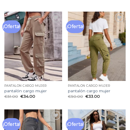
¡Oferta!
¡Oferta!
Añadir
Añadir
a la
a la
lista
lista
de
de
deseos
deseos
PANTALÓN CARGO MUJER
PANTALÓN CARGO MUJER
pantalón cargo mujer
pantalón cargo mujer
€
51.00
€
34.00
€
50.00
€
33.00
¡Oferta!
¡Oferta!
Añadir
Añadir
a la
a la