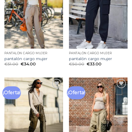
lista
lista
de
de
deseos
deseos
PANTALÓN CARGO MUJER
PANTALÓN CARGO MUJER
pantalón cargo mujer
pantalón cargo mujer
€
51.00
€
34.00
€
50.00
€
33.00
¡Oferta!
¡Oferta!
Añadir
Añadir
a la
a la
lista
lista
de
de
deseos
deseos