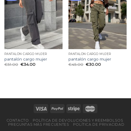
lista
lista
de
de
deseos
deseos
PANTALÓN CARGO MUJER
PANTALÓN CARGO MUJER
pantalón cargo mujer
pantalón cargo mujer
€
51.00
€
34.00
€
45.00
€
30.00
CONTACTO
POLÍTICA DE DEVOLUCIONES Y REEMBOLSOS
PREGUNTAS MÁS FRECUENTES
POLÍTICA DE PRIVACIDAD