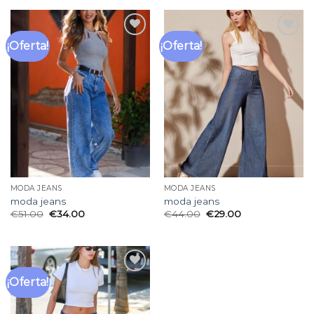
¡Oferta!
¡Oferta!
Añadir
Añadir
a la
a la
lista
lista
de
de
deseos
deseos
MODA JEANS
MODA JEANS
moda jeans
moda jeans
€
51.00
€
34.00
€
44.00
€
29.00
¡Oferta!
Añadir
a la
lista
de