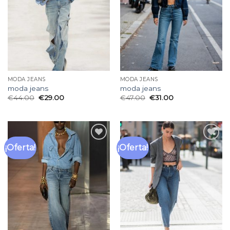
deseos
deseos
MODA JEANS
MODA JEANS
moda jeans
moda jeans
€
44.00
€
29.00
€
47.00
€
31.00
¡Oferta!
¡Oferta!
Añadir
Añadir
a la
a la
lista
lista
de
de
deseos
deseos