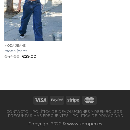
deseos
MODA JEANS
moda jeans
€
44.00
€
29.00
CONTACTO
POLÍTICA DE DEVOLUCIONES Y REEMBOLSOS
PREGUNTAS MÁS FRECUENTES
POLÍTICA DE PRIVACIDAD
Copyright 2026 ©
www.zemper.es