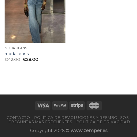
deseos
MODA JEANS
moda jeans
€
42.00
€
28.00
CONTACTO
POLÍTICA DE DEVOLUCIONES Y REEMBOLSOS
PREGUNTAS MÁS FRECUENTES
POLÍTICA DE PRIVACIDAD
Copyright 2026 ©
www.zemper.es