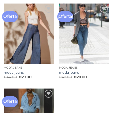
¡Oferta!
¡Oferta!
Añadir
Añadir
a la
a la
lista
lista
de
de
deseos
deseos
MODA JEANS
MODA JEANS
moda jeans
moda jeans
€
44.00
€
29.00
€
42.00
€
28.00
¡Oferta!
Añadir
a la
lista
de