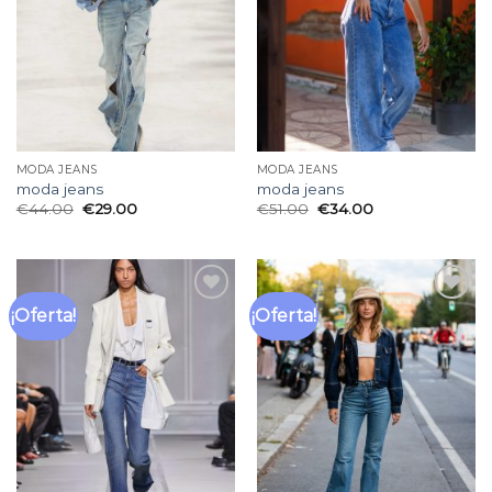
deseos
deseos
MODA JEANS
MODA JEANS
moda jeans
moda jeans
€
44.00
€
29.00
€
51.00
€
34.00
¡Oferta!
¡Oferta!
Añadir
Añadir
a la
a la
lista
lista
de
de
deseos
deseos