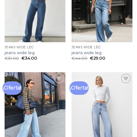
deseos
deseos
JEANS WIDE LEG
JEANS WIDE LEG
jeans wide leg
jeans wide leg
€
51.00
€
34.00
€
44.00
€
29.00
¡Oferta!
¡Oferta!
Añadir
Añadir
a la
a la
lista
lista
de
de
deseos
deseos