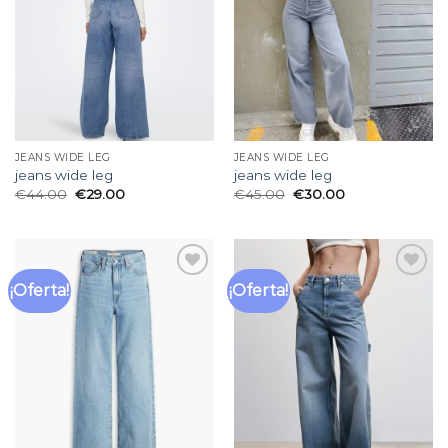
deseos
deseos
JEANS WIDE LEG
JEANS WIDE LEG
jeans wide leg
jeans wide leg
€
44.00
€
29.00
€
45.00
€
30.00
¡Oferta!
¡Oferta!
Añadir
Añadir
a la
a la
lista
lista
de
de
deseos
deseos