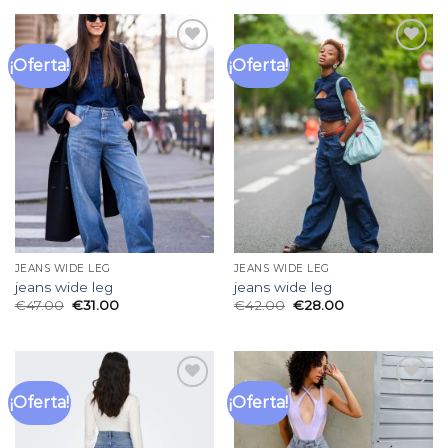
¡Oferta!
¡Oferta!
Añadir
Añadir
a la
a la
lista
lista
de
de
deseos
deseos
JEANS WIDE LEG
JEANS WIDE LEG
jeans wide leg
jeans wide leg
€
47.00
€
31.00
€
42.00
€
28.00
¡Oferta!
¡Oferta!
Añadir
Añadir
a la
a la
lista
lista
de
de