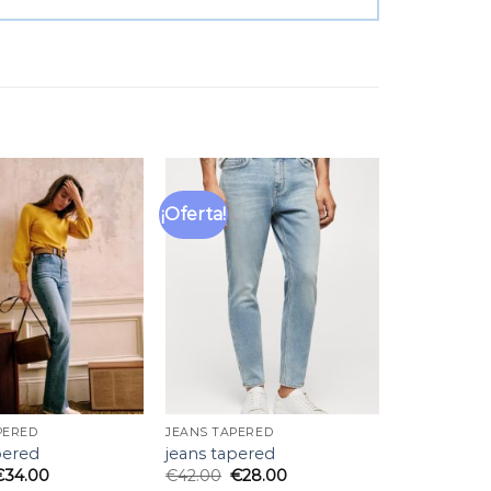
¡Oferta!
Añadir
Añadir
a la
a la
lista
lista
de
de
deseos
deseos
PERED
JEANS TAPERED
pered
jeans tapered
€
34.00
€
42.00
€
28.00