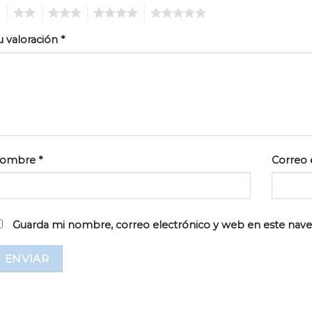
2
3
4
5
u valoración
*
ombre
*
Correo 
Guarda mi nombre, correo electrónico y web en este nav