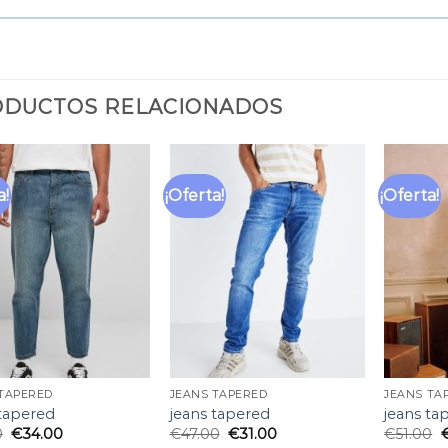
DUCTOS RELACIONADOS
a!
¡Oferta!
¡Oferta!
Añadir
Añadir
a la
a la
lista
lista
de
de
deseos
deseos
 TAPERED
JEANS TAPERED
JEANS TA
 tapered
jeans tapered
jeans ta
0
€
34.00
€
47.00
€
31.00
€
51.00