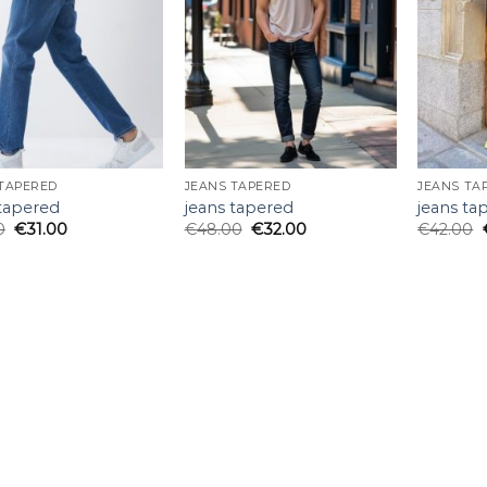
lista
lista
de
de
deseos
deseos
 TAPERED
JEANS TAPERED
JEANS TA
 tapered
jeans tapered
jeans ta
0
€
31.00
€
48.00
€
32.00
€
42.00