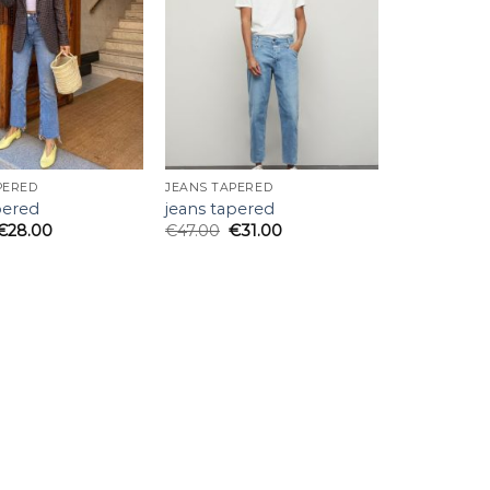
lista
lista
de
de
deseos
deseos
PERED
JEANS TAPERED
pered
jeans tapered
€
28.00
€
47.00
€
31.00