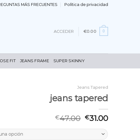
REGUNTAS MÁS FRECUENTES
Política de privacidad
0
ACCEDER
€
0.00
OSE FIT
JEANS FRAME
SUPER SKINNY
Jeans Tapered
jeans tapered
47.00
31.00
€
€