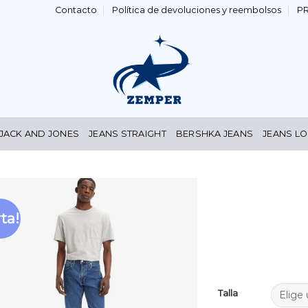
Contacto
Política de devoluciones y reembolsos
P
 JACK AND JONES
JEANS STRAIGHT
BERSHKA JEANS
JEANS LO
ta!
Añadir
a la
lista de
deseos
Talla