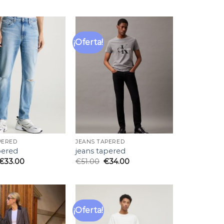
¡Oferta!
Añadir
Añadir
a la
a la
lista
lista
de
de
deseos
deseos
PERED
JEANS TAPERED
pered
jeans tapered
€
33.00
€
51.00
€
34.00
¡Oferta!
Añadir
Añadir
a la
a la