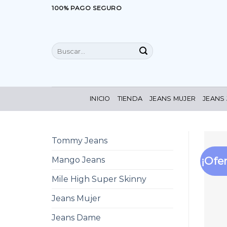
Saltar
100% PAGO SEGURO
al
contenido
Buscar
por:
INICIO
TIENDA
JEANS MUJER
JEANS
Tommy Jeans
¡Ofer
Mango Jeans
Mile High Super Skinny
Jeans Mujer
Jeans Dame