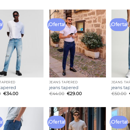
a!
¡Oferta!
¡Oferta!
Añadir
Añadir
a la
a la
lista
lista
de
de
deseos
deseos
 TAPERED
JEANS TAPERED
JEANS TA
 tapered
jeans tapered
jeans ta
0
€
34.00
€
44.00
€
29.00
€
50.00
a!
¡Oferta!
¡Oferta!
Añadir
Añadir
a la
a la