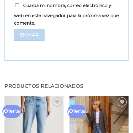
Guarda mi nombre, correo electrónico y
web en este navegador para la próxima vez que
comente.
PRODUCTOS RELACIONADOS
¡Oferta!
¡Oferta!
Añadir
Añadir
a la
a la
lista
lista
de
de
deseos
deseos