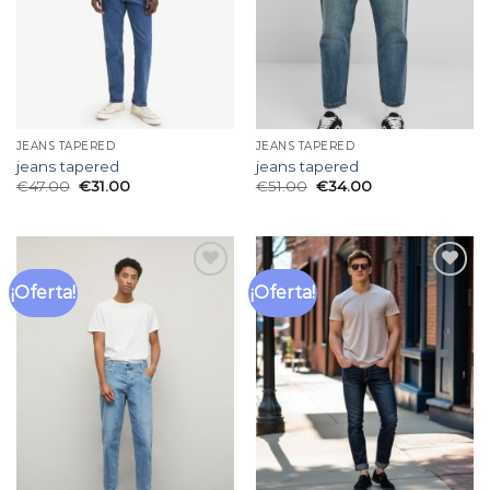
JEANS TAPERED
JEANS TAPERED
jeans tapered
jeans tapered
€
47.00
€
31.00
€
51.00
€
34.00
¡Oferta!
¡Oferta!
Añadir
Añadir
a la
a la
lista
lista
de
de
deseos
deseos