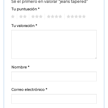
Sé el primero en valorar “jeans tapered”
Tu puntuación
*
1
2
3
4
5
Tu valoración
*
Nombre
*
Correo electrónico
*