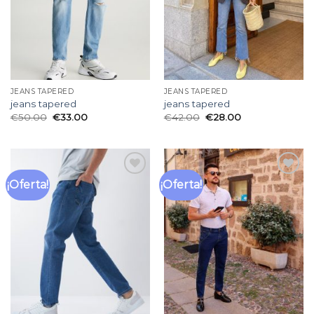
JEANS TAPERED
JEANS TAPERED
jeans tapered
jeans tapered
€
50.00
€
33.00
€
42.00
€
28.00
¡Oferta!
¡Oferta!
Añadir
Añadir
a la
a la
lista
lista
de
de
deseos
deseos