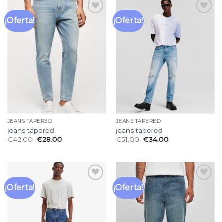
¡Oferta!
¡Oferta!
Añadir
Añadir
a la
a la
lista
lista
de
de
deseos
deseos
JEANS TAPERED
JEANS TAPERED
jeans tapered
jeans tapered
€
42.00
€
28.00
€
51.00
€
34.00
¡Oferta!
¡Oferta!
Añadir
Añadir
a la
a la
lista
lista
de
de
deseos
deseos