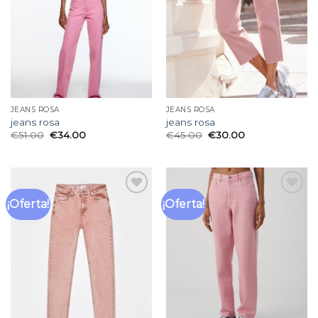
deseos
deseos
JEANS ROSA
JEANS ROSA
jeans rosa
jeans rosa
€
51.00
€
34.00
€
45.00
€
30.00
¡Oferta!
¡Oferta!
Añadir
Añadir
a la
a la
lista
lista
de
de
deseos
deseos