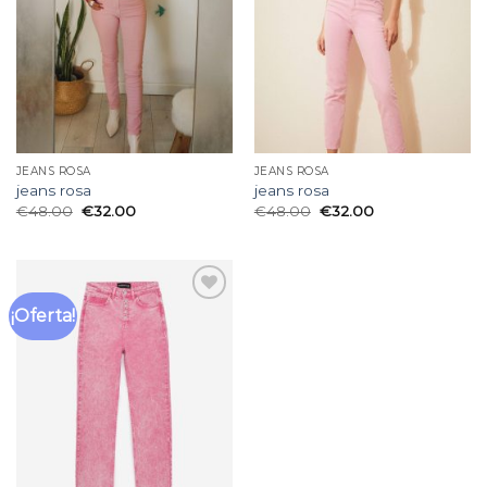
deseos
deseos
JEANS ROSA
JEANS ROSA
jeans rosa
jeans rosa
€
48.00
€
32.00
€
48.00
€
32.00
¡Oferta!
Añadir
a la
lista
de
deseos