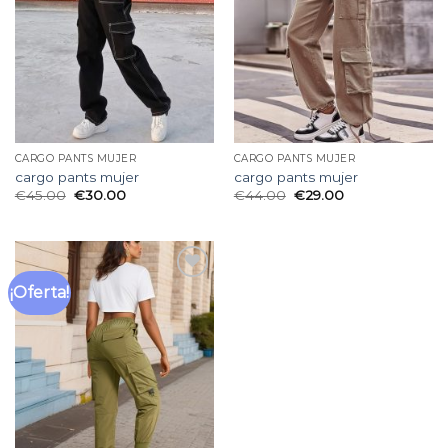
deseos
deseos
CARGO PANTS MUJER
CARGO PANTS MUJER
cargo pants mujer
cargo pants mujer
€
45.00
€
30.00
€
44.00
€
29.00
¡Oferta!
Añadir
a la
lista
de
deseos