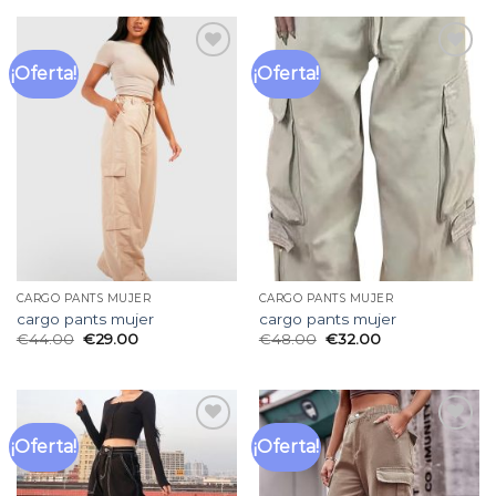
¡Oferta!
¡Oferta!
Añadir
Añadir
a la
a la
lista
lista
de
de
deseos
deseos
CARGO PANTS MUJER
CARGO PANTS MUJER
cargo pants mujer
cargo pants mujer
€
44.00
€
29.00
€
48.00
€
32.00
¡Oferta!
¡Oferta!
Añadir
Añadir
a la
a la
lista
lista
de
de