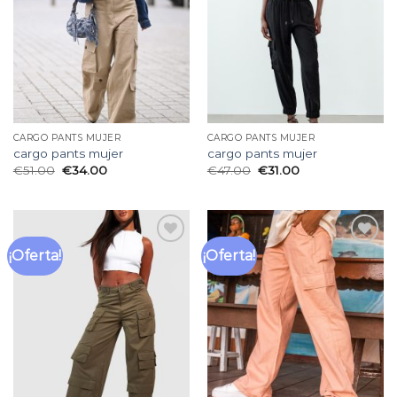
deseos
deseos
CARGO PANTS MUJER
CARGO PANTS MUJER
cargo pants mujer
cargo pants mujer
€
51.00
€
34.00
€
47.00
€
31.00
¡Oferta!
¡Oferta!
Añadir
Añadir
a la
a la
lista
lista
de
de
deseos
deseos