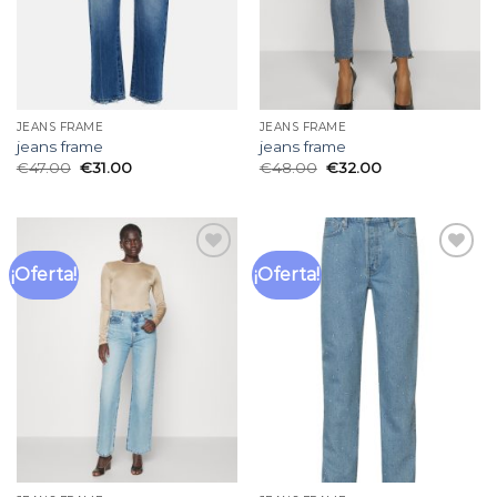
JEANS FRAME
JEANS FRAME
jeans frame
jeans frame
€
47.00
€
31.00
€
48.00
€
32.00
¡Oferta!
¡Oferta!
Añadir
Añadir
a la
a la
lista
lista
de
de
deseos
deseos