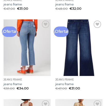
JEANS FRAME
JEANS FRAME
jeans frame
jeans frame
€
47.00
€
31.00
€
48.00
€
32.00
¡Oferta!
¡Oferta!
Añadir
Añadir
a la
a la
lista
lista
de
de
deseos
deseos
JEANS FRAME
JEANS FRAME
jeans frame
jeans frame
€
51.00
€
34.00
€
47.00
€
31.00