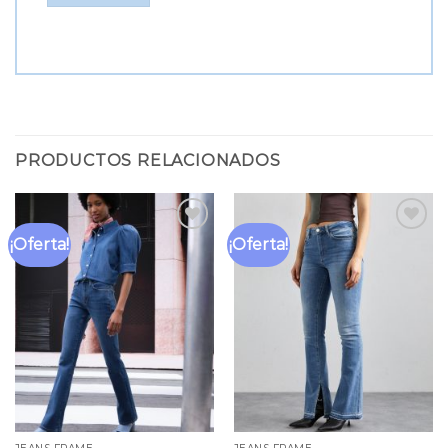
PRODUCTOS RELACIONADOS
¡Oferta!
¡Oferta!
Añadir
Añadir
a la
a la
lista
lista
de
de
deseos
deseos