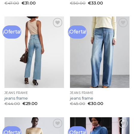
€
47.00
€
31.00
€
50.00
€
33.00
¡Oferta!
¡Oferta!
Añadir
Añadir
a la
a la
lista
lista
de
de
deseos
deseos
JEANS FRAME
JEANS FRAME
jeans frame
jeans frame
€
44.00
€
29.00
€
45.00
€
30.00
¡Oferta!
¡Oferta!
Añadir
Añadir