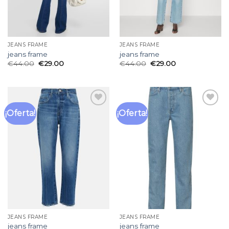
JEANS FRAME
JEANS FRAME
jeans frame
jeans frame
€
44.00
€
29.00
€
44.00
€
29.00
¡Oferta!
¡Oferta!
Añadir
Añadir
a la
a la
lista
lista
de
de
deseos
deseos
JEANS FRAME
JEANS FRAME
jeans frame
jeans frame