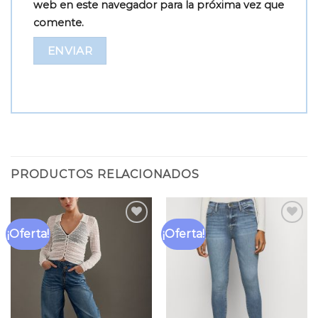
web en este navegador para la próxima vez que
comente.
PRODUCTOS RELACIONADOS
¡Oferta!
¡Oferta!
Añadir
Añadir
a la
a la
lista
lista
de
de
deseos
deseos