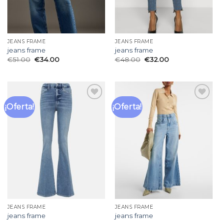
JEANS FRAME
JEANS FRAME
jeans frame
jeans frame
€
51.00
€
34.00
€
48.00
€
32.00
¡Oferta!
¡Oferta!
Añadir
Añadir
a la
a la
lista
lista
de
de
deseos
deseos
JEANS FRAME
JEANS FRAME
jeans frame
jeans frame