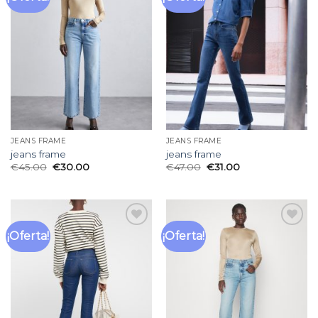
a la
a la
lista
lista
de
de
deseos
deseos
JEANS FRAME
JEANS FRAME
jeans frame
jeans frame
€
45.00
€
30.00
€
47.00
€
31.00
¡Oferta!
¡Oferta!
Añadir
Añadir
a la
a la
lista
lista
de
de
deseos
deseos