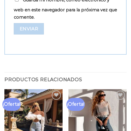
Guarda mi nombre, correo electrónico y
web en este navegador para la próxima vez que
comente.
PRODUCTOS RELACIONADOS
¡Oferta!
¡Oferta!
Añadir
Añadir
a la
a la
lista
lista
de
de
deseos
deseos