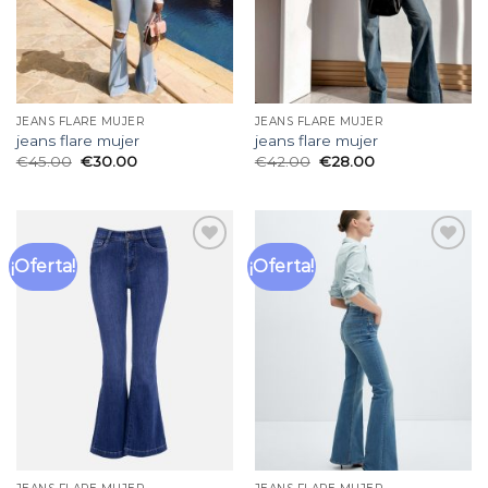
JEANS FLARE MUJER
JEANS FLARE MUJER
jeans flare mujer
jeans flare mujer
€
45.00
€
30.00
€
42.00
€
28.00
¡Oferta!
¡Oferta!
Añadir
Añadir
a la
a la
lista
lista
de
de
deseos
deseos