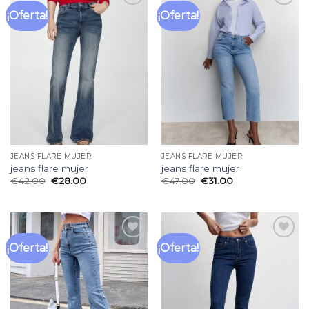
¡Oferta!
¡Oferta!
Añadir
Añadir
a la
a la
lista
lista
de
de
deseos
deseos
JEANS FLARE MUJER
JEANS FLARE MUJER
jeans flare mujer
jeans flare mujer
€
42.00
€
28.00
€
47.00
€
31.00
¡Oferta!
¡Oferta!
Añadir
Añadir
a la
a la
lista
lista
de
de
deseos
deseos