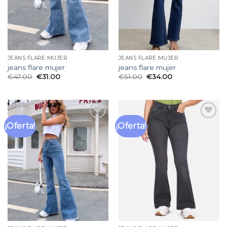
JEANS FLARE MUJER
JEANS FLARE MUJER
jeans flare mujer
jeans flare mujer
€
47.00
€
31.00
€
51.00
€
34.00
¡Oferta!
¡Oferta!
Añadir
Añadir
a la
a la
lista
lista
de
de
deseos
deseos