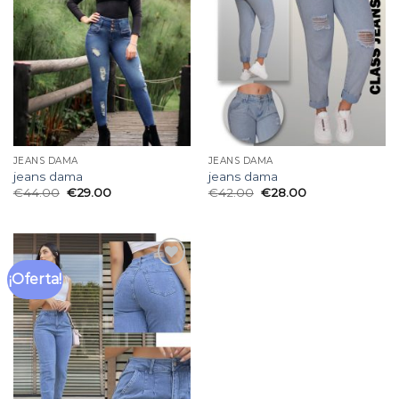
lista
lista
de
de
deseos
deseos
JEANS DAMA
JEANS DAMA
jeans dama
jeans dama
€
44.00
€
29.00
€
42.00
€
28.00
¡Oferta!
Añadir
a la
lista
de
deseos