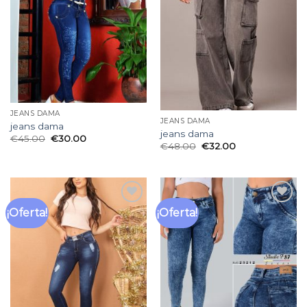
de
de
deseos
deseos
JEANS DAMA
JEANS DAMA
jeans dama
jeans dama
€
45.00
€
30.00
€
48.00
€
32.00
¡Oferta!
¡Oferta!
Añadir
Añadir
a la
a la
lista
lista
de
de
deseos
deseos