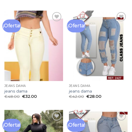
¡Oferta!
¡Oferta!
Añadir
Añadir
a la
a la
lista
lista
de
de
deseos
deseos
JEANS DAMA
JEANS DAMA
jeans dama
jeans dama
€
48.00
€
32.00
€
42.00
€
28.00
¡Oferta!
¡Oferta!
Añadir
Añadir
a la
a la