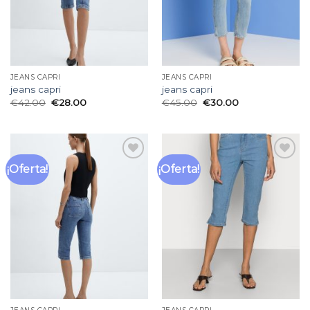
JEANS CAPRI
JEANS CAPRI
jeans capri
jeans capri
€
42.00
€
28.00
€
45.00
€
30.00
¡Oferta!
¡Oferta!
Añadir
Añadir
a la
a la
lista
lista
de
de
deseos
deseos