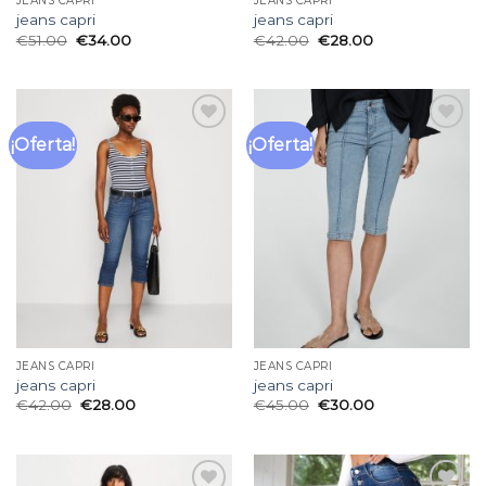
JEANS CAPRI
JEANS CAPRI
jeans capri
jeans capri
€
51.00
€
34.00
€
42.00
€
28.00
¡Oferta!
¡Oferta!
Añadir
Añadir
a la
a la
lista
lista
de
de
deseos
deseos
JEANS CAPRI
JEANS CAPRI
jeans capri
jeans capri
€
42.00
€
28.00
€
45.00
€
30.00