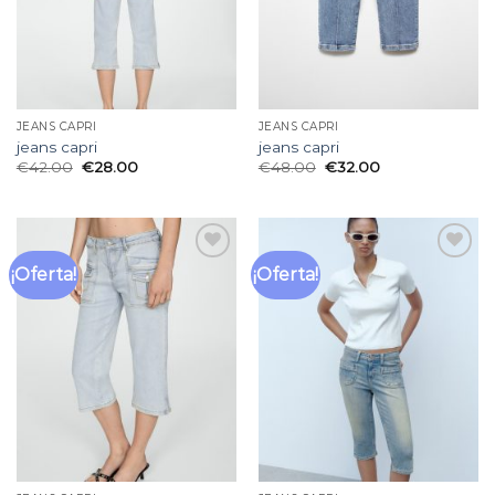
JEANS CAPRI
JEANS CAPRI
jeans capri
jeans capri
€
42.00
€
28.00
€
48.00
€
32.00
¡Oferta!
¡Oferta!
Añadir
Añadir
a la
a la
lista
lista
de
de
deseos
deseos