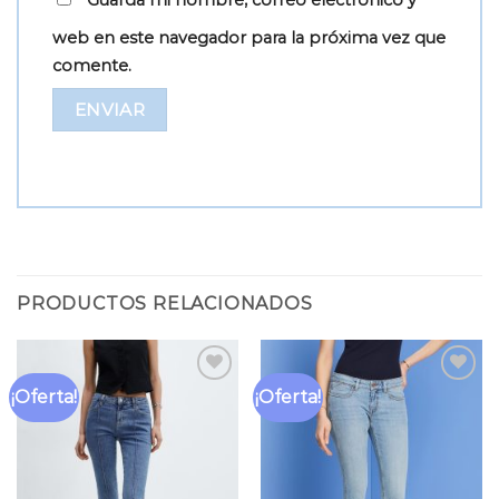
Guarda mi nombre, correo electrónico y
web en este navegador para la próxima vez que
comente.
PRODUCTOS RELACIONADOS
¡Oferta!
¡Oferta!
Añadir
Añadir
a la
a la
lista
lista
de
de
deseos
deseos