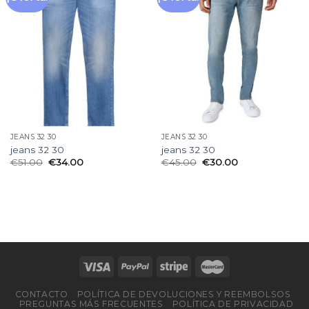
a la
a la
lista
lista
de
de
deseos
deseos
JEANS 32 30
JEANS 32 30
jeans 32 30
jeans 32 30
€
51.00
€
34.00
€
45.00
€
30.00
CONTACTO
POLÍTICA DE DEVOLUCIONES Y REEMBOLSOS
PREGUNTAS MÁS FRECUENTES
POLÍTICA DE PRIVACIDAD