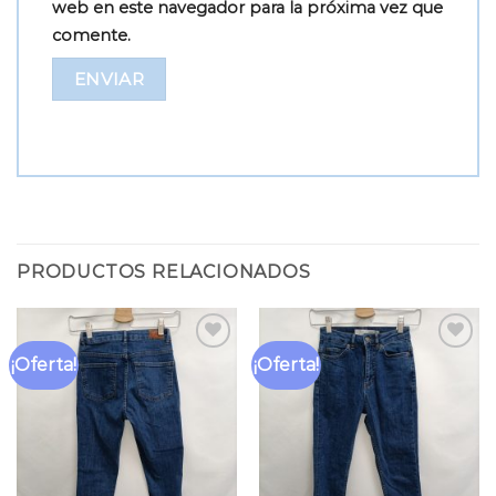
web en este navegador para la próxima vez que
comente.
PRODUCTOS RELACIONADOS
¡Oferta!
¡Oferta!
Añadir
Añadir
a la
a la
lista
lista
de
de
deseos
deseos