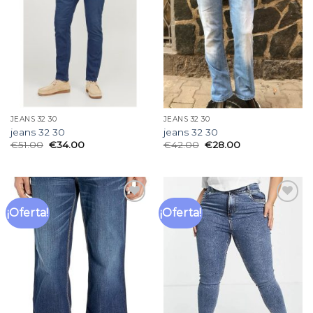
de
de
deseos
deseos
JEANS 32 30
JEANS 32 30
jeans 32 30
jeans 32 30
€
51.00
€
34.00
€
42.00
€
28.00
¡Oferta!
¡Oferta!
Añadir
Añadir
a la
a la
lista
lista
de
de
deseos
deseos