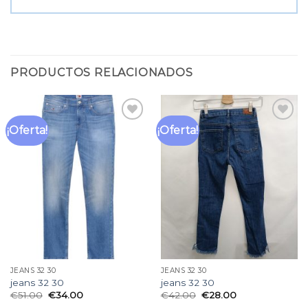
PRODUCTOS RELACIONADOS
¡Oferta!
¡Oferta!
Añadir
Añadir
a la
a la
lista
lista
de
de
deseos
deseos
JEANS 32 30
JEANS 32 30
jeans 32 30
jeans 32 30
€
51.00
€
34.00
€
42.00
€
28.00