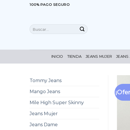
Saltar
100% PAGO SEGURO
al
contenido
Buscar
por:
INICIO
TIENDA
JEANS MUJER
JEANS
Tommy Jeans
¡Ofer
Mango Jeans
Mile High Super Skinny
Jeans Mujer
Jeans Dame