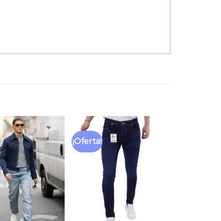
¡Oferta!
Añadir
Añadir
a la
a la
lista
lista
de
de
deseos
deseos