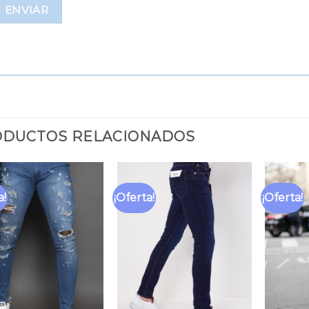
DUCTOS RELACIONADOS
a!
¡Oferta!
¡Oferta!
Añadir
Añadir
a la
a la
lista
lista
de
de
deseos
deseos