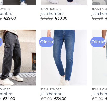
HOMBRE
JEAN HOMBRE
JEAN HO
hombre
jean hombre
jean ho
0
€
29.00
€
45.00
€
30.00
€
51.00
a!
¡Oferta!
¡Oferta!
Añadir
Añadir
a la
a la
lista
lista
de
de
deseos
deseos
HOMBRE
JEAN HOMBRE
JEAN HO
hombre
jean hombre
jean ho
0
€
34.00
€
51.00
€
34.00
€
51.00