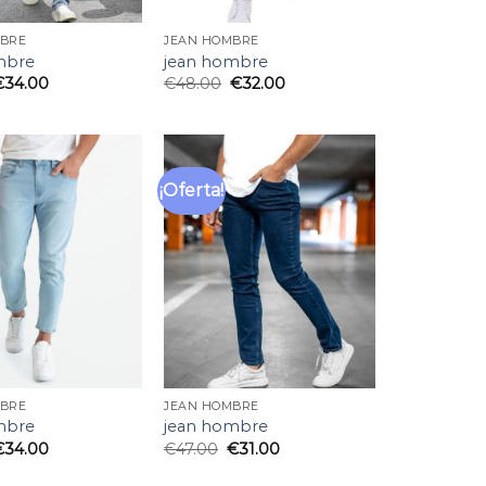
MBRE
JEAN HOMBRE
mbre
jean hombre
€
34.00
€
48.00
€
32.00
¡Oferta!
Añadir
Añadir
a la
a la
lista
lista
de
de
deseos
deseos
MBRE
JEAN HOMBRE
mbre
jean hombre
€
34.00
€
47.00
€
31.00