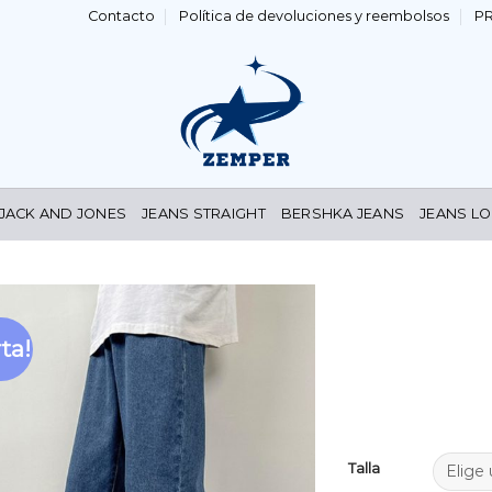
Contacto
Política de devoluciones y reembolsos
P
 JACK AND JONES
JEANS STRAIGHT
BERSHKA JEANS
JEANS LO
ta!
Añadir
a la
lista de
deseos
Talla