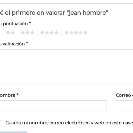
é el primero en valorar “jean hombre”
u puntuación
*
2
3
4
5
u valoración
*
ombre
*
Correo 
Guarda mi nombre, correo electrónico y web en este nav