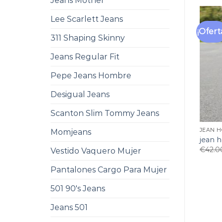
Jeans Mother
Lee Scarlett Jeans
¡Ofert
311 Shaping Skinny
Jeans Regular Fit
Pepe Jeans Hombre
Desigual Jeans
Scanton Slim Tommy Jeans
JEAN 
Momjeans
jean 
€
42.0
Vestido Vaquero Mujer
Pantalones Cargo Para Mujer
501 90's Jeans
Jeans 501