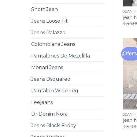
Short Jean
JEAN 
jean 
Jeans Loose Fit
€
44.0
Jeans Palazzo
Colombiana Jeans
¡Ofert
Pantalones De Mezclilla
Monari Jeans
Jeans Dsquared
Pantalon Wide Leg
Leejeans
Dr Denim Nora
JEAN 
jean 
Jeans Black Friday
€
51.0