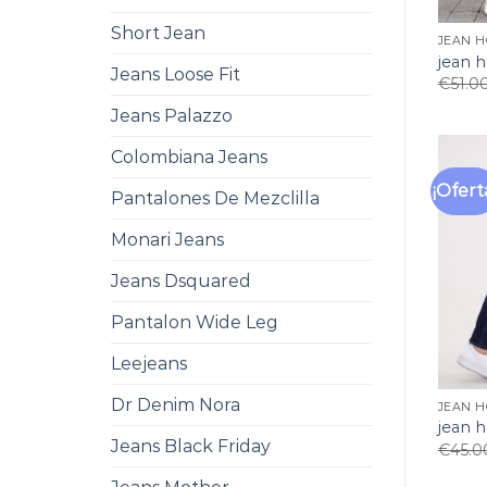
Short Jean
JEAN 
jean 
Jeans Loose Fit
€
51.0
Jeans Palazzo
Colombiana Jeans
¡Ofert
Pantalones De Mezclilla
Monari Jeans
Jeans Dsquared
Pantalon Wide Leg
Leejeans
Dr Denim Nora
JEAN 
jean 
Jeans Black Friday
€
45.0