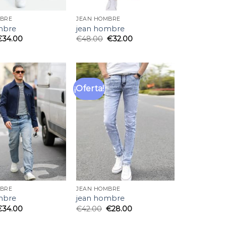
MBRE
JEAN HOMBRE
mbre
jean hombre
€
34.00
€
48.00
€
32.00
¡Oferta!
Añadir
Añadir
a la
a la
lista
lista
de
de
deseos
deseos
MBRE
JEAN HOMBRE
mbre
jean hombre
€
34.00
€
42.00
€
28.00