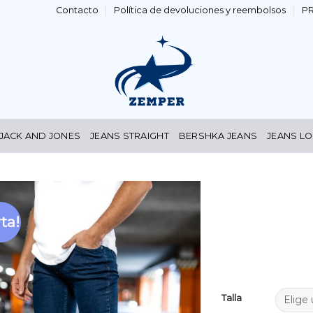
Contacto
Política de devoluciones y reembolsos
P
 JACK AND JONES
JEANS STRAIGHT
BERSHKA JEANS
JEANS LO
ta!
Añadir
a la
lista de
deseos
Talla