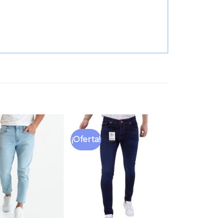
¡Oferta!
Añadir
Añadir
a la
a la
lista
lista
de
de
deseos
deseos