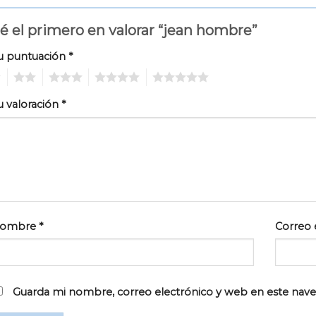
é el primero en valorar “jean hombre”
u puntuación
*
2
3
4
5
u valoración
*
ombre
*
Correo 
Guarda mi nombre, correo electrónico y web en este nav