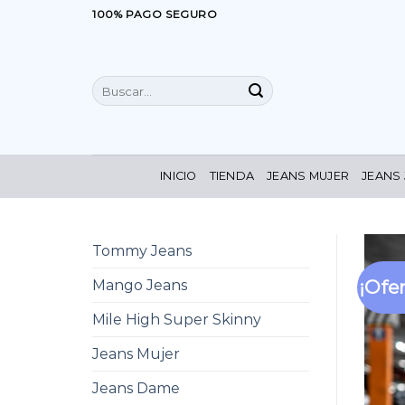
Saltar
100% PAGO SEGURO
al
contenido
Buscar
por:
INICIO
TIENDA
JEANS MUJER
JEANS
Tommy Jeans
¡Ofer
Mango Jeans
Mile High Super Skinny
Jeans Mujer
Jeans Dame