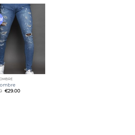
a!
Añadir
a la
lista
de
deseos
HOMBRE
hombre
0
€
29.00