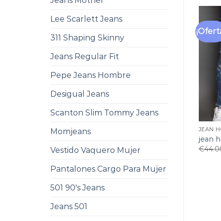
Jeans Mother
Lee Scarlett Jeans
¡Ofert
311 Shaping Skinny
Jeans Regular Fit
Pepe Jeans Hombre
Desigual Jeans
Scanton Slim Tommy Jeans
JEAN 
Momjeans
jean 
€
44.0
Vestido Vaquero Mujer
Pantalones Cargo Para Mujer
501 90's Jeans
Jeans 501