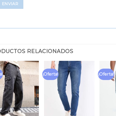
DUCTOS RELACIONADOS
a!
¡Oferta!
¡Oferta!
Añadir
Añadir
a la
a la
lista
lista
de
de
deseos
deseos