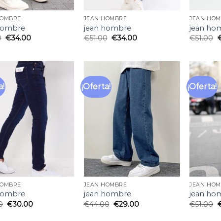
HOMBRE
JEAN HOMBRE
JEAN HO
hombre
jean hombre
jean ho
0
€
34.00
€
51.00
€
34.00
€
51.00
a!
¡Oferta!
¡Oferta!
Añadir
Añadir
a la
a la
lista
lista
de
de
deseos
deseos
HOMBRE
JEAN HOMBRE
JEAN HO
hombre
jean hombre
jean ho
0
€
30.00
€
44.00
€
29.00
€
51.00