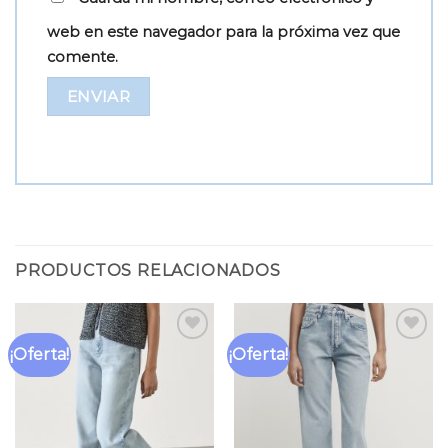
web en este navegador para la próxima vez que
comente.
PRODUCTOS RELACIONADOS
¡Oferta!
¡Oferta!
Añadir
Añadir
a la
a la
lista
lista
de
de
deseos
deseos