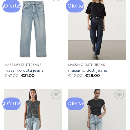
¡Oferta!
¡Oferta!
Añadir
Añadir
a la
a la
lista
lista
de
de
deseos
deseos
MASSIMO DUTTI JEANS
MASSIMO DUTTI JEANS
massimo dutti jeans
massimo dutti jeans
€
47.00
€
31.00
€
42.00
€
28.00
¡Oferta!
¡Oferta!
Añadir
Añadir
a la
a la
lista
lista
de
de
deseos
deseos