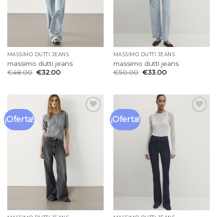
MASSIMO DUTTI JEANS
MASSIMO DUTTI JEANS
massimo dutti jeans
massimo dutti jeans
€
48.00
€
32.00
€
50.00
€
33.00
¡Oferta!
¡Oferta!
Añadir
Añadir
a la
a la
lista
lista
de
de
deseos
deseos