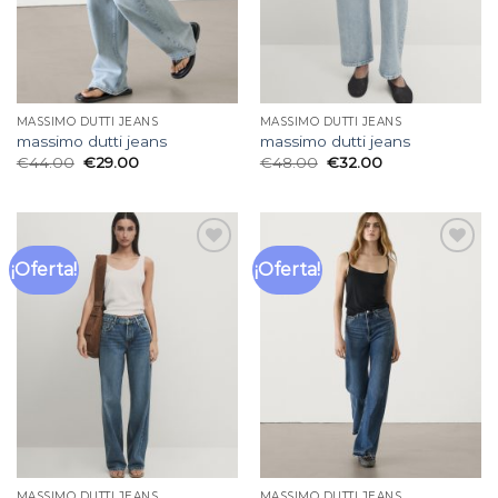
MASSIMO DUTTI JEANS
MASSIMO DUTTI JEANS
massimo dutti jeans
massimo dutti jeans
€
44.00
€
29.00
€
48.00
€
32.00
¡Oferta!
¡Oferta!
Añadir
Añadir
a la
a la
lista
lista
de
de
deseos
deseos
MASSIMO DUTTI JEANS
MASSIMO DUTTI JEANS