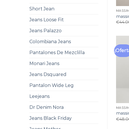
Short Jean
MASSIM
massi
Jeans Loose Fit
€
44.0
Jeans Palazzo
Colombiana Jeans
¡Ofert
Pantalones De Mezclilla
Monari Jeans
Jeans Dsquared
Pantalon Wide Leg
Leejeans
Dr Denim Nora
MASSIM
massi
Jeans Black Friday
€
48.0