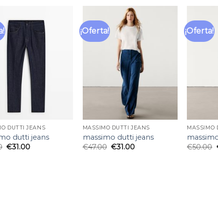
a!
¡Oferta!
¡Oferta!
Añadir
Añadir
a la
a la
lista
lista
de
de
deseos
deseos
O DUTTI JEANS
MASSIMO DUTTI JEANS
MASSIMO 
mo dutti jeans
massimo dutti jeans
massimo 
0
€
31.00
€
47.00
€
31.00
€
50.00