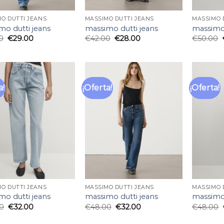
O DUTTI JEANS
MASSIMO DUTTI JEANS
MASSIMO 
mo dutti jeans
massimo dutti jeans
massimo 
0
€
29.00
€
42.00
€
28.00
€
50.00
a!
¡Oferta!
¡Oferta!
Añadir
Añadir
a la
a la
lista
lista
de
de
deseos
deseos
O DUTTI JEANS
MASSIMO DUTTI JEANS
MASSIMO 
mo dutti jeans
massimo dutti jeans
massimo 
0
€
32.00
€
48.00
€
32.00
€
48.00