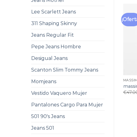
Jeans Mother
Lee Scarlett Jeans
¡Ofert
311 Shaping Skinny
Jeans Regular Fit
Pepe Jeans Hombre
Desigual Jeans
Scanton Slim Tommy Jeans
MASSIM
Momjeans
massi
€
47.0
Vestido Vaquero Mujer
Pantalones Cargo Para Mujer
501 90's Jeans
Jeans 501