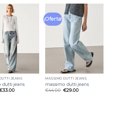
¡Oferta!
Añadir
Añadir
a la
a la
lista
lista
de
de
deseos
deseos
DUTTI JEANS
MASSIMO DUTTI JEANS
dutti jeans
massimo dutti jeans
€
33.00
€
44.00
€
29.00