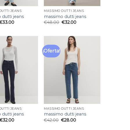
DUTTI JEANS
MASSIMO DUTTI JEANS
dutti jeans
massimo dutti jeans
€
33.00
€
48.00
€
32.00
¡Oferta!
Añadir
Añadir
a la
a la
lista
lista
de
de
deseos
deseos
DUTTI JEANS
MASSIMO DUTTI JEANS
dutti jeans
massimo dutti jeans
€
32.00
€
42.00
€
28.00