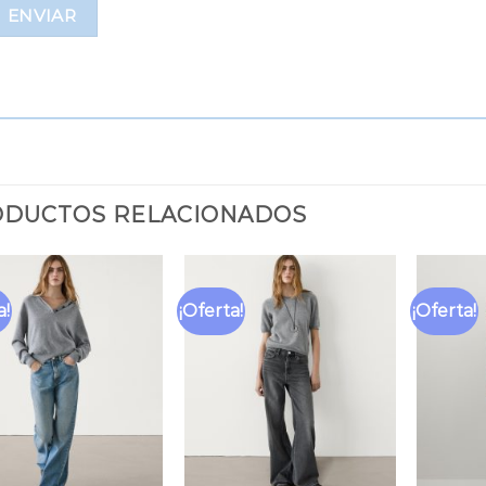
DUCTOS RELACIONADOS
a!
¡Oferta!
¡Oferta!
Añadir
Añadir
a la
a la
lista
lista
de
de
deseos
deseos