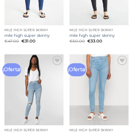
MILE HIGH SUPER SKINNY
MILE HIGH SUPER SKINNY
mile high super skinny
mile high super skinny
€
47.00
€
31.00
€
50.00
€
33.00
¡Oferta!
¡Oferta!
Añadir
Añadir
a la
a la
lista
lista
de
de
deseos
deseos
MILE HIGH SUPER SKINNY
MILE HIGH SUPER SKINNY