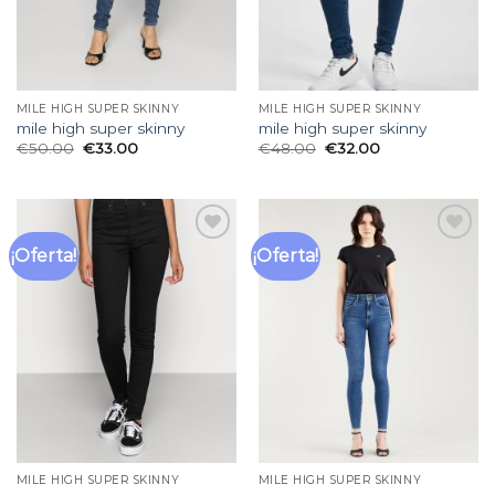
MILE HIGH SUPER SKINNY
MILE HIGH SUPER SKINNY
mile high super skinny
mile high super skinny
€
50.00
€
33.00
€
48.00
€
32.00
¡Oferta!
¡Oferta!
Añadir
Añadir
a la
a la
lista
lista
de
de
deseos
deseos
MILE HIGH SUPER SKINNY
MILE HIGH SUPER SKINNY