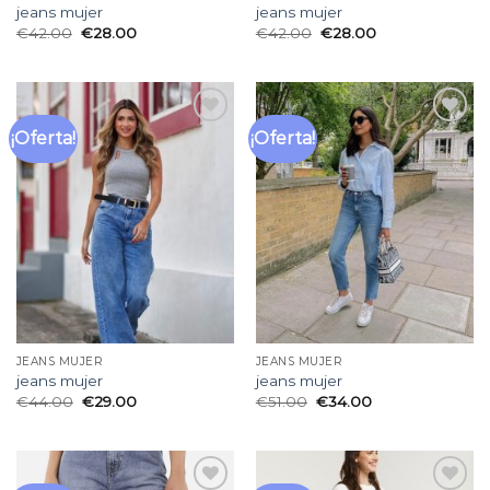
jeans mujer
jeans mujer
€
42.00
€
28.00
€
42.00
€
28.00
¡Oferta!
¡Oferta!
Añadir
Añadir
a la
a la
lista
lista
de
de
deseos
deseos
JEANS MUJER
JEANS MUJER
jeans mujer
jeans mujer
€
44.00
€
29.00
€
51.00
€
34.00