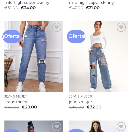
mile high super skinny
mile high super skinny
€
51.00
€
34.00
€
47.00
€
31.00
¡Oferta!
¡Oferta!
Añadir
Añadir
a la
a la
lista
lista
de
de
deseos
deseos
JEANS MUJER
JEANS MUJER
jeans mujer
jeans mujer
€
42.00
€
28.00
€
48.00
€
32.00