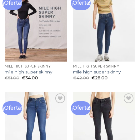
¡Oferta!
¡Oferta!
Añadir
Añadir
a la
a la
lista
lista
de
de
deseos
deseos
MILE HIGH SUPER SKINNY
MILE HIGH SUPER SKINNY
mile high super skinny
mile high super skinny
€
51.00
€
34.00
€
42.00
€
28.00
¡Oferta!
¡Oferta!
Añadir
Añadir
a la
a la
lista
lista
de
de
deseos
deseos