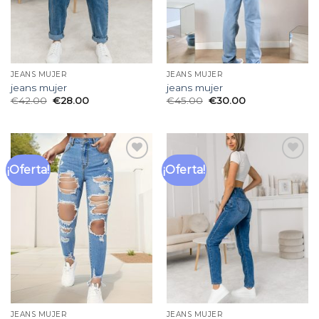
JEANS MUJER
JEANS MUJER
jeans mujer
jeans mujer
€
42.00
€
28.00
€
45.00
€
30.00
¡Oferta!
¡Oferta!
Añadir
Añadir
a la
a la
lista
lista
de
de
deseos
deseos
JEANS MUJER
JEANS MUJER