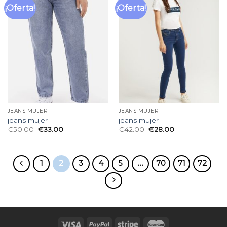
¡Oferta!
¡Oferta!
Añadir
Añadir
a la
a la
lista
lista
de
de
deseos
deseos
JEANS MUJER
JEANS MUJER
jeans mujer
jeans mujer
€
50.00
€
33.00
€
42.00
€
28.00
1
2
3
4
5
…
70
71
72