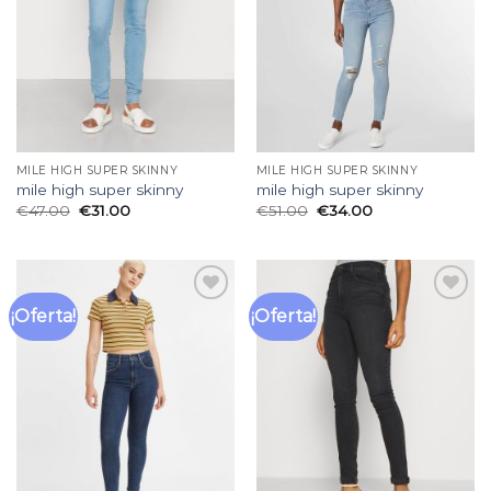
deseos
deseos
MILE HIGH SUPER SKINNY
MILE HIGH SUPER SKINNY
mile high super skinny
mile high super skinny
€
47.00
€
31.00
€
51.00
€
34.00
¡Oferta!
¡Oferta!
Añadir
Añadir
a la
a la
lista
lista
de
de
deseos
deseos