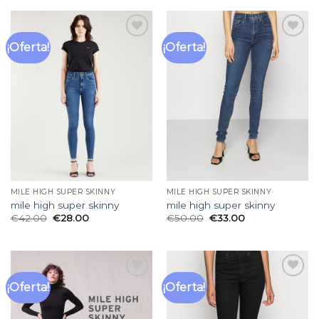
¡Oferta!
¡Oferta!
Añadir
Añadir
a la
a la
lista
lista
de
de
deseos
deseos
MILE HIGH SUPER SKINNY
MILE HIGH SUPER SKINNY
mile high super skinny
mile high super skinny
€
42.00
€
28.00
€
50.00
€
33.00
¡Oferta!
¡Oferta!
Añadir
Añadir
a la
a la
lista
lista
de
de