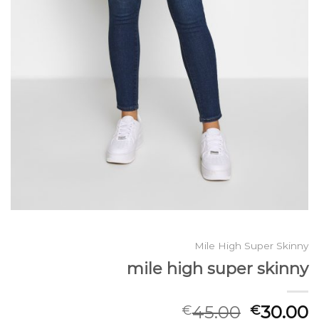
Mile High Super Skinny
mile high super skinny
45.00
30.00
€
€