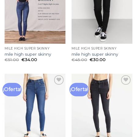
deseos
deseos
MILE HIGH SUPER SKINNY
MILE HIGH SUPER SKINNY
mile high super skinny
mile high super skinny
€
51.00
€
34.00
€
45.00
€
30.00
¡Oferta!
¡Oferta!
Añadir
Añadir
a la
a la
lista
lista
de
de
deseos
deseos