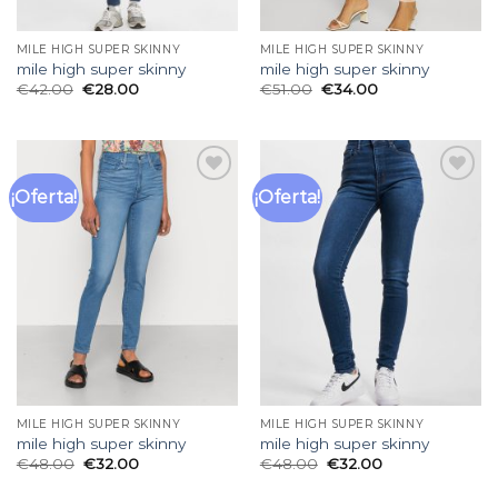
MILE HIGH SUPER SKINNY
MILE HIGH SUPER SKINNY
mile high super skinny
mile high super skinny
€
42.00
€
28.00
€
51.00
€
34.00
¡Oferta!
¡Oferta!
Añadir
Añadir
a la
a la
lista
lista
de
de
deseos
deseos
MILE HIGH SUPER SKINNY
MILE HIGH SUPER SKINNY
mile high super skinny
mile high super skinny
€
48.00
€
32.00
€
48.00
€
32.00