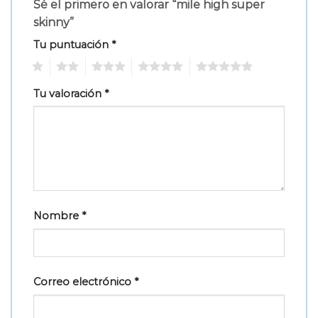
Sé el primero en valorar “mile high super
skinny”
Tu puntuación
*
1
2
3
4
5
Tu valoración
*
Nombre
*
Correo electrónico
*