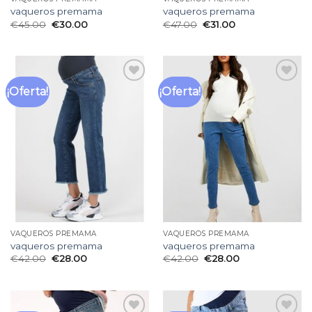
vaqueros premama
vaqueros premama
€
45.00
€
30.00
€
47.00
€
31.00
¡Oferta!
¡Oferta!
Añadir
Añadir
a la
a la
lista
lista
de
de
deseos
deseos
VAQUEROS PREMAMA
VAQUEROS PREMAMA
vaqueros premama
vaqueros premama
€
42.00
€
28.00
€
42.00
€
28.00