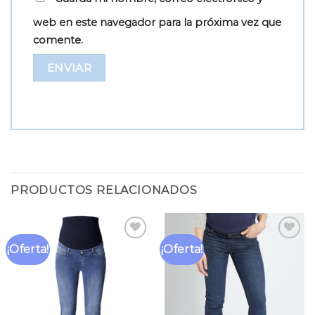
web en este navegador para la próxima vez que
comente.
PRODUCTOS RELACIONADOS
¡Oferta!
¡Oferta!
Añadir
Añadir
a la
a la
lista
lista
de
de
deseos
deseos