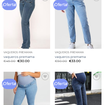
¡Oferta!
¡Oferta!
Añadir
Añadir
a la
a la
lista
lista
de
de
deseos
deseos
VAQUEROS PREMAMA
VAQUEROS PREMAMA
vaqueros premama
vaqueros premama
€
45.00
€
30.00
€
50.00
€
33.00
¡Oferta!
¡Oferta!
Añadir
Añadir
a la
a la
lista
lista
de
de
deseos
deseos