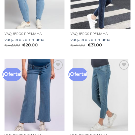
VAQUEROS PREMAMA
VAQUEROS PREMAMA
vaqueros premama
vaqueros premama
€
42.00
€
28.00
€
47.00
€
31.00
¡Oferta!
¡Oferta!
Añadir
Añadir
a la
a la
lista
lista
de
de
deseos
deseos