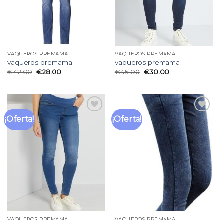
VAQUEROS PREMAMA
VAQUEROS PREMAMA
vaqueros premama
vaqueros premama
€
42.00
€
28.00
€
45.00
€
30.00
¡Oferta!
¡Oferta!
Añadir
Añadir
a la
a la
lista
lista
de
de
deseos
deseos
VAQUEROS PREMAMA
VAQUEROS PREMAMA