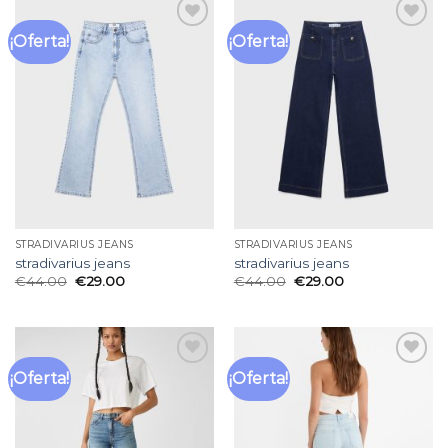
¡Oferta!
¡Oferta!
Añadir
Añadir
a la
a la
lista
lista
de
de
deseos
deseos
STRADIVARIUS JEANS
STRADIVARIUS JEANS
stradivarius jeans
stradivarius jeans
€
44.00
€
29.00
€
44.00
€
29.00
¡Oferta!
¡Oferta!
Añadir
Añadir
a la
a la
lista
lista
de
de
deseos
deseos