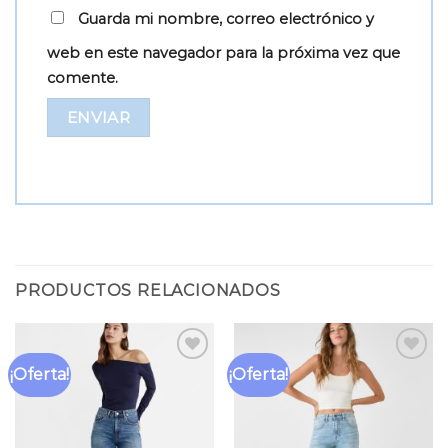
Guarda mi nombre, correo electrónico y
web en este navegador para la próxima vez que
comente.
PRODUCTOS RELACIONADOS
¡Oferta!
¡Oferta!
Añadir
Añadir
a la
a la
lista
lista
de
de
deseos
deseos