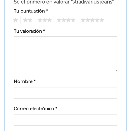
Sé el primero en valorar “stradivarius jeans”
Tu puntuación
*
1
2
3
4
5
Tu valoración
*
Nombre
*
Correo electrónico
*