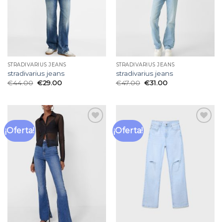
STRADIVARIUS JEANS
STRADIVARIUS JEANS
stradivarius jeans
stradivarius jeans
€
44.00
€
29.00
€
47.00
€
31.00
¡Oferta!
¡Oferta!
Añadir
Añadir
a la
a la
lista
lista
de
de
deseos
deseos