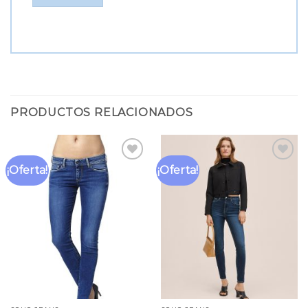
PRODUCTOS RELACIONADOS
¡Oferta!
¡Oferta!
Añadir
Añadir
a la
a la
lista
lista
de
de
deseos
deseos