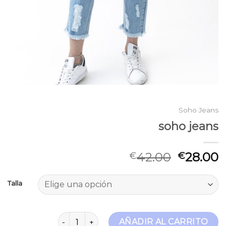
Soho Jeans
soho jeans
42.00
28.00
€
€
Talla
soho jeans cantidad
AÑADIR AL CARRITO