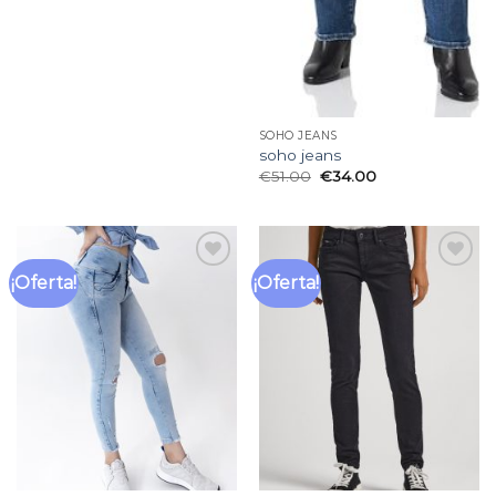
SOHO JEANS
soho jeans
€
51.00
€
34.00
¡Oferta!
¡Oferta!
Añadir
Añadir
a la
a la
lista
lista
de
de
deseos
deseos