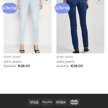
¡Oferta!
¡Oferta!
Añadir
Añadir
a la
a la
lista
lista
de
de
deseos
deseos
SOHO JEANS
SOHO JEANS
soho jeans
soho jeans
€
42.00
€
28.00
€
42.00
€
28.00