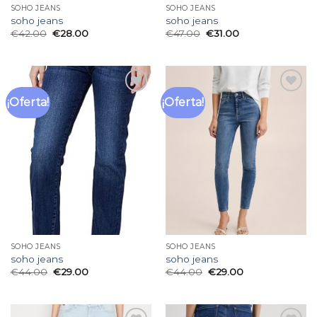
SOHO JEANS
SOHO JEANS
soho jeans
soho jeans
€
42.00
€
28.00
€
47.00
€
31.00
¡Oferta!
¡Oferta!
Añadir
Añadir
a la
a la
lista
lista
de
de
deseos
deseos
SOHO JEANS
SOHO JEANS
soho jeans
soho jeans
€
44.00
€
29.00
€
44.00
€
29.00