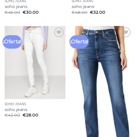
SOHO JEANS
SOHO JEANS
soho jeans
soho jeans
€
45.00
€
30.00
€
48.00
€
32.00
¡Oferta!
¡Oferta!
Añadir
Añadir
a la
a la
lista
lista
de
de
deseos
deseos
SOHO JEANS
soho jeans
€
42.00
€
28.00