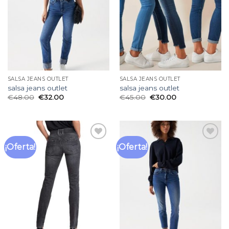
deseos
deseos
SALSA JEANS OUTLET
SALSA JEANS OUTLET
salsa jeans outlet
salsa jeans outlet
€
48.00
€
32.00
€
45.00
€
30.00
¡Oferta!
¡Oferta!
Añadir
Añadir
a la
a la
lista
lista
de
de
deseos
deseos