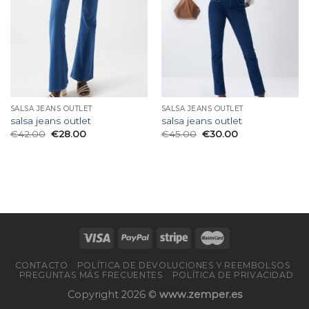
deseos
deseos
SALSA JEANS OUTLET
SALSA JEANS OUTLET
salsa jeans outlet
salsa jeans outlet
€
42.00
€
28.00
€
45.00
€
30.00
CONTACTO
POLÍTICA DE DEVOLUCIONES Y REEMBOLSOS
PREGUNTAS MÁS FRECUENTES
POLÍTICA DE PRIVACIDAD
Copyright 2026 ©
www.zemper.es