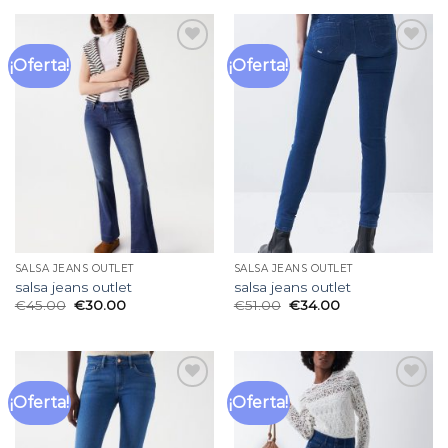
¡Oferta!
¡Oferta!
Añadir
Añadir
a la
a la
lista
lista
de
de
deseos
deseos
SALSA JEANS OUTLET
SALSA JEANS OUTLET
salsa jeans outlet
salsa jeans outlet
€
45.00
€
30.00
€
51.00
€
34.00
¡Oferta!
¡Oferta!
Añadir
Añadir
a la
a la
lista
lista
de
de