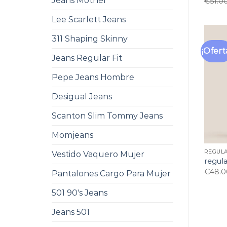
Jeans Mother
€
51.0
Lee Scarlett Jeans
311 Shaping Skinny
¡Ofert
Jeans Regular Fit
Pepe Jeans Hombre
Desigual Jeans
Scanton Slim Tommy Jeans
Momjeans
REGUL
Vestido Vaquero Mujer
regula
€
48.0
Pantalones Cargo Para Mujer
501 90's Jeans
Jeans 501