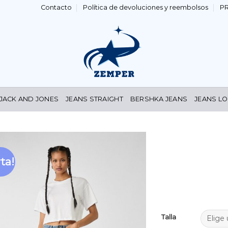
Contacto
Política de devoluciones y reembolsos
P
 JACK AND JONES
JEANS STRAIGHT
BERSHKA JEANS
JEANS LO
ta!
Añadir
a la
lista de
deseos
Talla