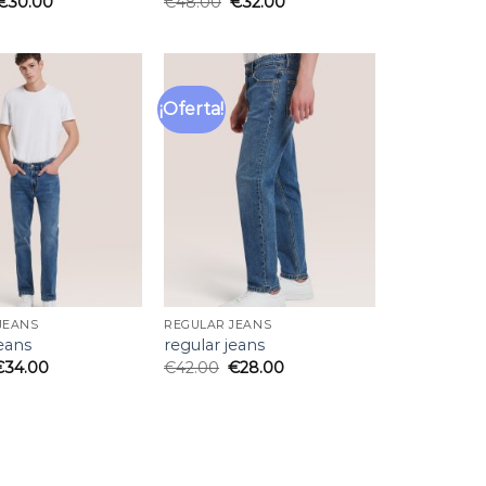
€
30.00
€
48.00
€
32.00
¡Oferta!
Añadir
Añadir
a la
a la
lista
lista
de
de
deseos
deseos
JEANS
REGULAR JEANS
jeans
regular jeans
€
34.00
€
42.00
€
28.00