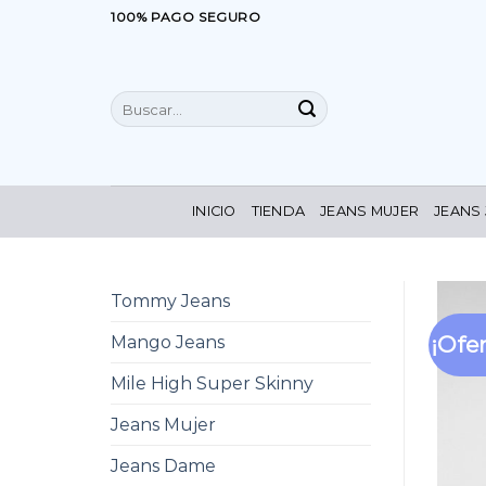
Saltar
100% PAGO SEGURO
al
contenido
Buscar
por:
INICIO
TIENDA
JEANS MUJER
JEANS
Tommy Jeans
¡Ofer
Mango Jeans
Mile High Super Skinny
Jeans Mujer
Jeans Dame