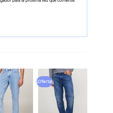
egador para la próxima vez que comente.
¡Oferta!
Añadir
Añadir
a la
a la
lista
lista
de
de
deseos
deseos