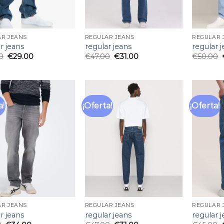
AR JEANS
REGULAR JEANS
REGULAR 
r jeans
regular jeans
regular 
0
€
29.00
€
47.00
€
31.00
€
50.00
a!
¡Oferta!
¡Oferta!
Añadir
Añadir
a la
a la
lista
lista
de
de
deseos
deseos
AR JEANS
REGULAR JEANS
REGULAR 
r jeans
regular jeans
regular 