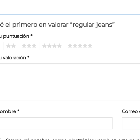
é el primero en valorar “regular jeans”
u puntuación
*
2
3
4
5
u valoración
*
ombre
*
Correo 