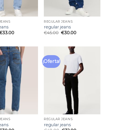
JEANS
REGULAR JEANS
jeans
regular jeans
€
33.00
€
45.00
€
30.00
¡Oferta!
Añadir
Añadir
a la
a la
lista
lista
de
de
deseos
deseos
JEANS
REGULAR JEANS
jeans
regular jeans