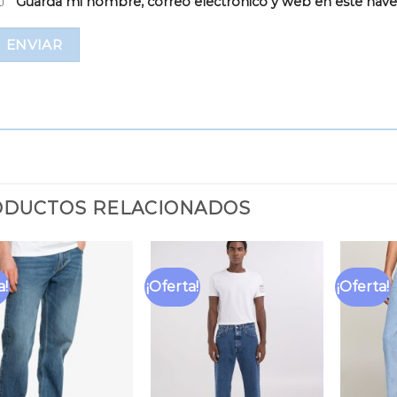
Guarda mi nombre, correo electrónico y web en este nav
DUCTOS RELACIONADOS
a!
¡Oferta!
¡Oferta!
Añadir
Añadir
a la
a la
lista
lista
de
de
deseos
deseos