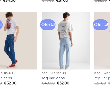
0
€
34.00
€
47.00
€
31.00
€
45.00
a!
¡Oferta!
¡Oferta!
Añadir
Añadir
a la
a la
lista
lista
de
de
deseos
deseos
AR JEANS
REGULAR JEANS
REGULAR 
r jeans
regular jeans
regular 
0
€
32.00
€
48.00
€
32.00
€
51.00