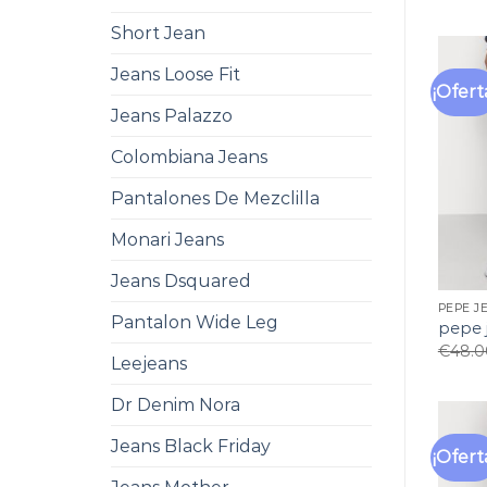
Short Jean
Jeans Loose Fit
¡Ofert
Jeans Palazzo
Colombiana Jeans
Pantalones De Mezclilla
Monari Jeans
Jeans Dsquared
PEPE J
Pantalon Wide Leg
pepe 
€
48.0
Leejeans
Dr Denim Nora
Jeans Black Friday
¡Ofert