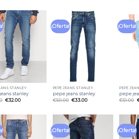
a!
¡Oferta!
¡Oferta!
Añadir
Añadir
a la
a la
lista
lista
de
de
deseos
deseos
EANS STANLEY
PEPE JEANS STANLEY
PEPE JEA
jeans stanley
pepe jeans stanley
pepe jea
0
€
32.00
€
50.00
€
33.00
€
51.00
a!
¡Oferta!
¡Oferta!
Añadir
Añadir
a la
a la