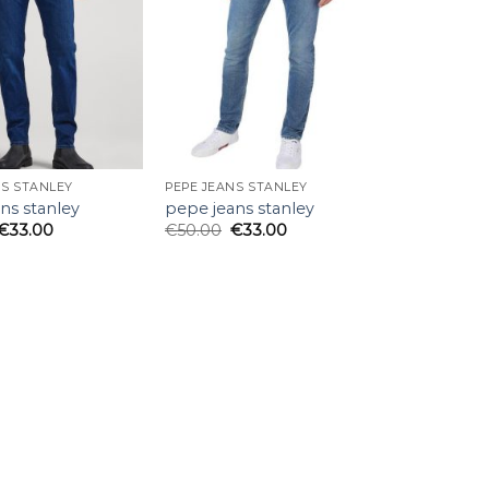
lista
lista
de
de
deseos
deseos
NS STANLEY
PEPE JEANS STANLEY
ns stanley
pepe jeans stanley
€
33.00
€
50.00
€
33.00