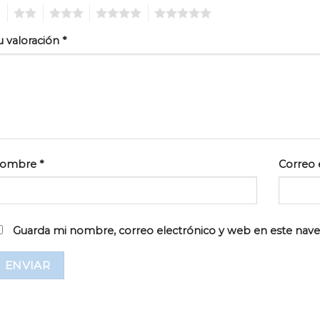
2
3
4
5
u valoración
*
ombre
*
Correo 
Guarda mi nombre, correo electrónico y web en este nav