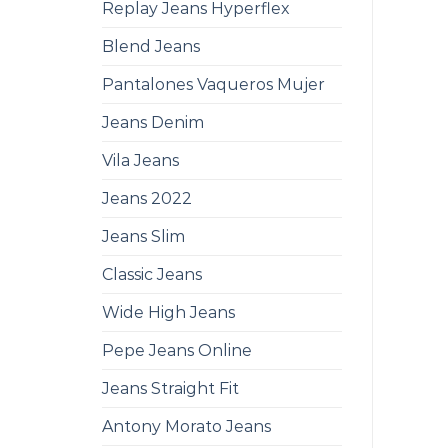
Replay Jeans Hyperflex
Blend Jeans
Pantalones Vaqueros Mujer
Jeans Denim
Vila Jeans
Jeans 2022
Jeans Slim
Classic Jeans
Wide High Jeans
Pepe Jeans Online
Jeans Straight Fit
Antony Morato Jeans