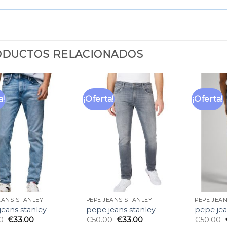
DUCTOS RELACIONADOS
a!
¡Oferta!
¡Oferta!
Añadir
Añadir
a la
a la
lista
lista
de
de
deseos
deseos
EANS STANLEY
PEPE JEANS STANLEY
PEPE JEA
jeans stanley
pepe jeans stanley
pepe jea
0
€
33.00
€
50.00
€
33.00
€
50.00