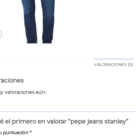
VALORACIONES (0)
raciones
y valoraciones aún.
é el primero en valorar “pepe jeans stanley”
u puntuación
*