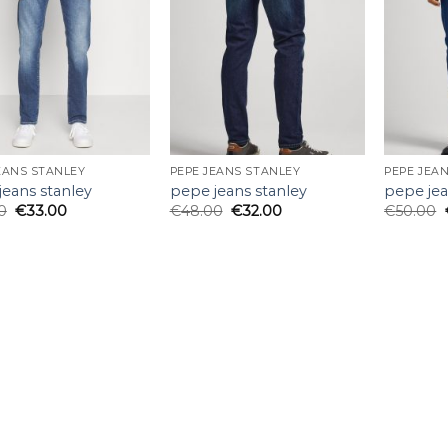
lista
lista
de
de
deseos
deseos
EANS STANLEY
PEPE JEANS STANLEY
PEPE JEA
jeans stanley
pepe jeans stanley
pepe jea
0
€
33.00
€
48.00
€
32.00
€
50.00