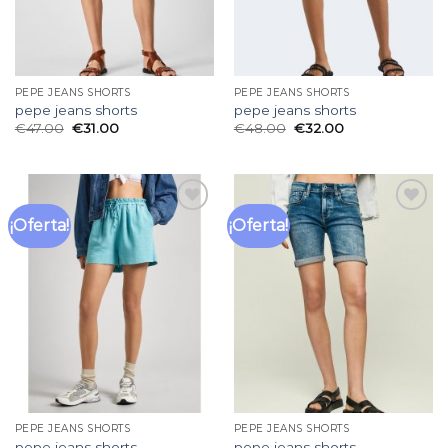
PEPE JEANS SHORTS
PEPE JEANS SHORTS
pepe jeans shorts
pepe jeans shorts
€
47.00
€
31.00
€
48.00
€
32.00
¡Oferta!
¡Oferta!
Añadir
Añadir
a la
a la
lista
lista
de
de
deseos
deseos
PEPE JEANS SHORTS
PEPE JEANS SHORTS
pepe jeans shorts
pepe jeans shorts