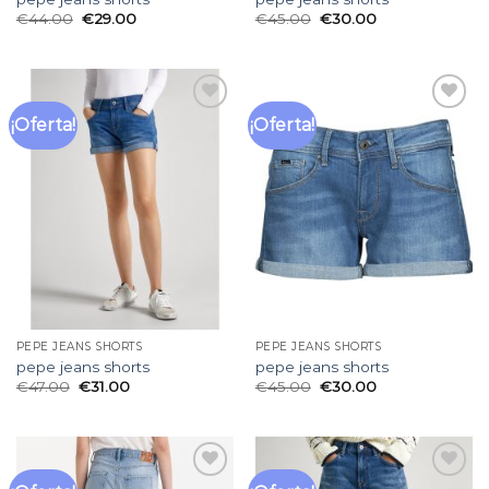
€
44.00
€
29.00
€
45.00
€
30.00
¡Oferta!
¡Oferta!
Añadir
Añadir
a la
a la
lista
lista
de
de
deseos
deseos
PEPE JEANS SHORTS
PEPE JEANS SHORTS
pepe jeans shorts
pepe jeans shorts
€
47.00
€
31.00
€
45.00
€
30.00