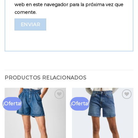
web en este navegador para la próxima vez que
comente.
PRODUCTOS RELACIONADOS
¡Oferta!
¡Oferta!
Añadir
Añadir
a la
a la
lista
lista
de
de
deseos
deseos