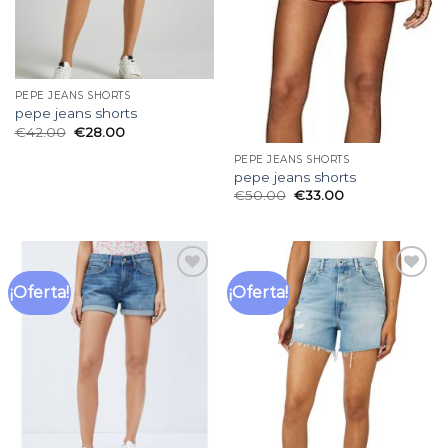
PEPE JEANS SHORTS
pepe jeans shorts
€
42.00
€
28.00
PEPE JEANS SHORTS
pepe jeans shorts
€
50.00
€
33.00
¡Oferta!
¡Oferta!
Añadir
Añadir
a la
a la
lista
lista
de
de
deseos
deseos