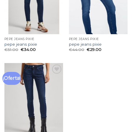
PEPE JEANS PIXIE
PEPE JEANS PIXIE
pepe jeans pixie
pepe jeans pixie
€
51.00
€
34.00
€
44.00
€
29.00
¡Oferta!
Añadir
a la
lista
de
deseos