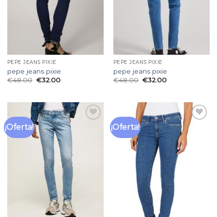
PEPE JEANS PIXIE
PEPE JEANS PIXIE
pepe jeans pixie
pepe jeans pixie
€
48.00
€
32.00
€
48.00
€
32.00
¡Oferta!
¡Oferta!
Añadir
Añadir
a la
a la
lista
lista
de
de
deseos
deseos