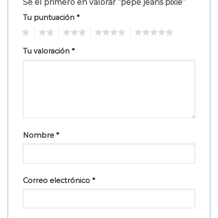
Sé el primero en valorar “pepe jeans pixie”
Tu puntuación
*
1
2
3
4
5
Tu valoración
*
Nombre
*
Correo electrónico
*