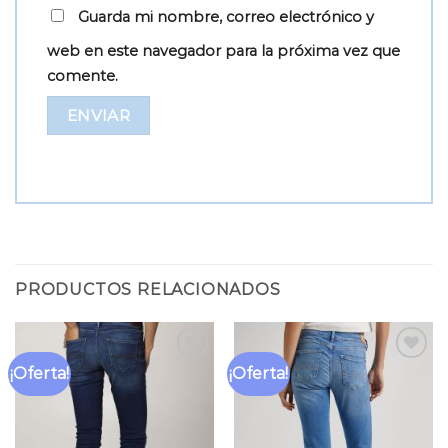
Guarda mi nombre, correo electrónico y
web en este navegador para la próxima vez que
comente.
PRODUCTOS RELACIONADOS
¡Oferta!
¡Oferta!
Añadir
Añadir
a la
a la
lista
lista
de
de
deseos
deseos