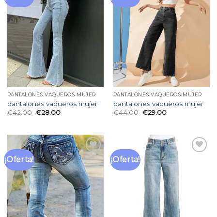
a la
a la
lista
lista
de
de
deseos
deseos
PANTALONES VAQUEROS MUJER
PANTALONES VAQUEROS MUJER
pantalones vaqueros mujer
pantalones vaqueros mujer
€
42.00
€
28.00
€
44.00
€
29.00
¡Oferta!
¡Oferta!
Añadir
Añadir
a la
a la
lista
lista
de
de
deseos
deseos