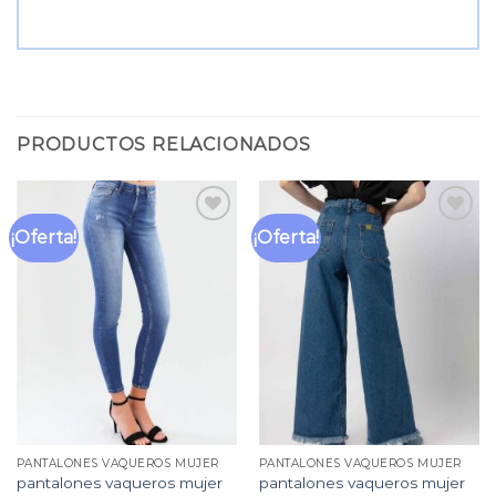
PRODUCTOS RELACIONADOS
¡Oferta!
¡Oferta!
Añadir
Añadir
a la
a la
lista
lista
de
de
deseos
deseos
PANTALONES VAQUEROS MUJER
PANTALONES VAQUEROS MUJER
pantalones vaqueros mujer
pantalones vaqueros mujer