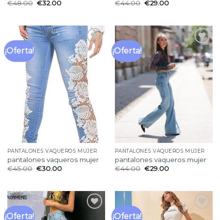
€
48.00
€
32.00
€
44.00
€
29.00
¡Oferta!
¡Oferta!
Añadir
Añadir
a la
a la
lista
lista
de
de
deseos
deseos
PANTALONES VAQUEROS MUJER
PANTALONES VAQUEROS MUJER
pantalones vaqueros mujer
pantalones vaqueros mujer
€
45.00
€
30.00
€
44.00
€
29.00
¡Oferta!
¡Oferta!
Añadir
Añadir