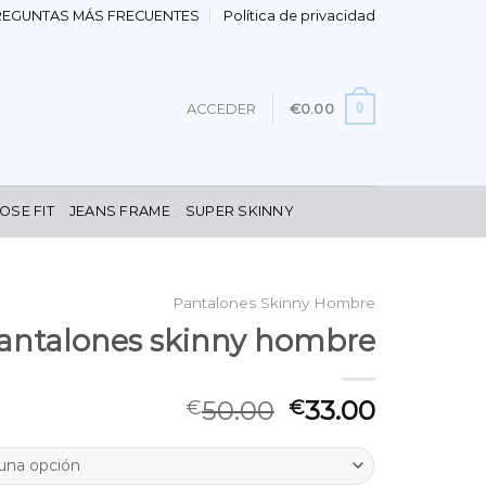
REGUNTAS MÁS FRECUENTES
Política de privacidad
0
ACCEDER
€
0.00
OSE FIT
JEANS FRAME
SUPER SKINNY
Pantalones Skinny Hombre
antalones skinny hombre
50.00
33.00
€
€