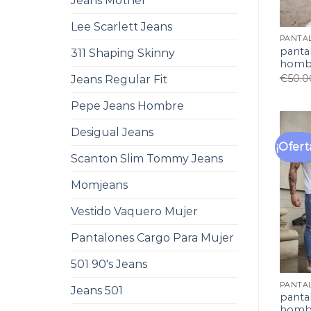
Jeans Mother
Lee Scarlett Jeans
PANTA
panta
311 Shaping Skinny
homb
€
50.0
Jeans Regular Fit
Pepe Jeans Hombre
Desigual Jeans
¡Ofert
Scanton Slim Tommy Jeans
Momjeans
Vestido Vaquero Mujer
Pantalones Cargo Para Mujer
501 90's Jeans
PANTA
Jeans 501
panta
homb