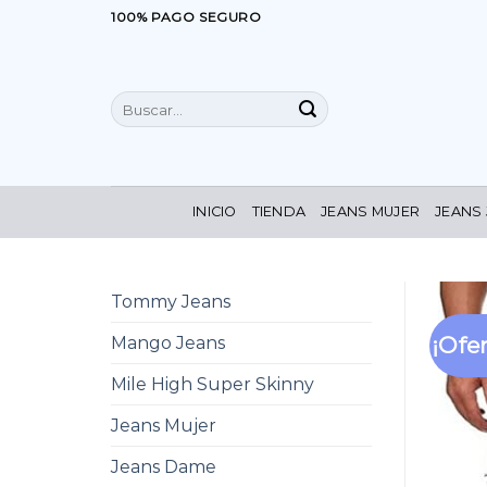
Saltar
100% PAGO SEGURO
al
contenido
Buscar
por:
INICIO
TIENDA
JEANS MUJER
JEANS
Tommy Jeans
¡Ofer
Mango Jeans
Mile High Super Skinny
Jeans Mujer
Jeans Dame