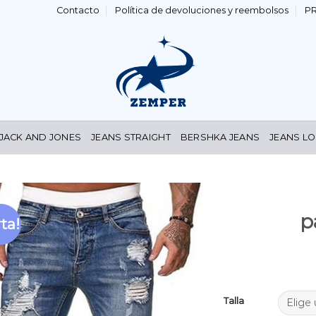
Contacto
Política de devoluciones y reembolsos
P
 JACK AND JONES
JEANS STRAIGHT
BERSHKA JEANS
JEANS LO
p
ta!
Añadir
a la
lista de
deseos
Talla