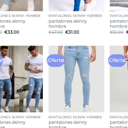
LONES SKINNY HOMBRE
PANTALONES SKINNY HOMBRE
PANTALON
lones skinny
pantalones skinny
pantalon
re
hombre
hombre
0
€
33.00
€
47.00
€
31.00
€
51.00
a!
¡Oferta!
¡Oferta!
Añadir
Añadir
a la
a la
lista
lista
de
de
deseos
deseos
LONES SKINNY HOMBRE
PANTALONES SKINNY HOMBRE
PANTALON
lones skinny
pantalones skinny
pantalon
re
hombre
hombre