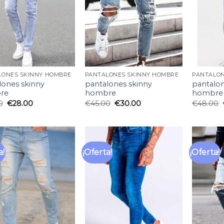
deseos
deseos
LONES SKINNY HOMBRE
PANTALONES SKINNY HOMBRE
PANTALON
lones skinny
pantalones skinny
pantalon
re
hombre
hombre
0
€
28.00
€
45.00
€
30.00
€
48.00
a!
¡Oferta!
¡Oferta!
Añadir
Añadir
a la
a la
lista
lista
de
de
deseos
deseos