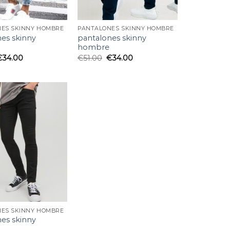
ES SKINNY HOMBRE
PANTALONES SKINNY HOMBRE
es skinny
pantalones skinny
hombre
€
34.00
€
51.00
€
34.00
Añadir
a la
lista
de
deseos
ES SKINNY HOMBRE
es skinny