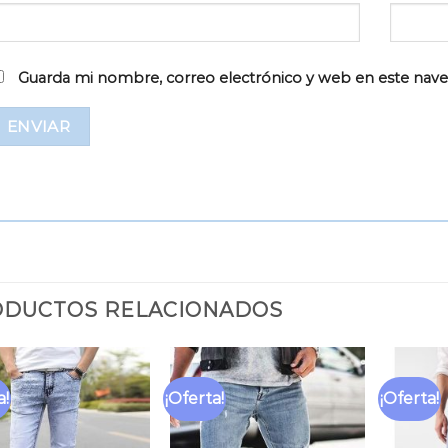
Guarda mi nombre, correo electrónico y web en este nav
DUCTOS RELACIONADOS
a!
¡Oferta!
¡Oferta!
Añadir
Añadir
a la
a la
lista
lista
de
de