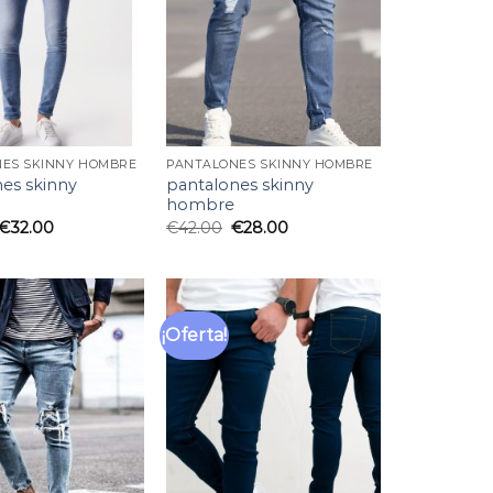
deseos
deseos
ES SKINNY HOMBRE
PANTALONES SKINNY HOMBRE
es skinny
pantalones skinny
hombre
€
32.00
€
42.00
€
28.00
¡Oferta!
Añadir
Añadir
a la
a la
lista
lista
de
de
deseos
deseos