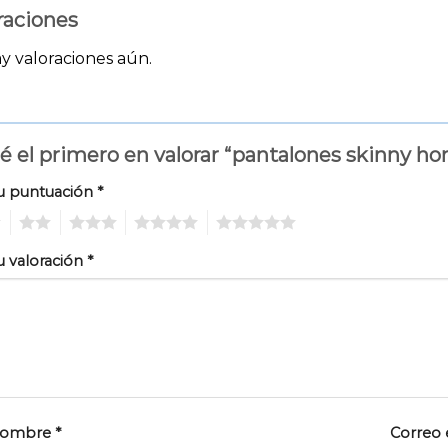
raciones
y valoraciones aún.
é el primero en valorar “pantalones skinny h
u puntuación
*
2
3
4
5
u valoración
*
ombre
*
Correo 