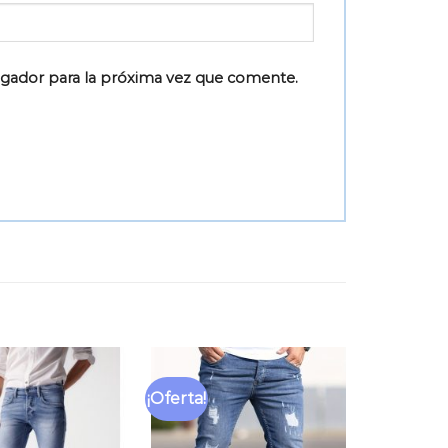
egador para la próxima vez que comente.
¡Oferta!
Añadir
Añadir
a la
a la
lista
lista
de
de