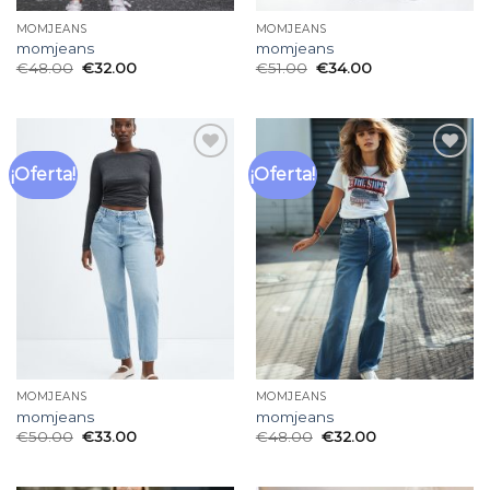
MOMJEANS
MOMJEANS
momjeans
momjeans
€
48.00
€
32.00
€
51.00
€
34.00
¡Oferta!
¡Oferta!
Añadir
Añadir
a la
a la
lista
lista
de
de
deseos
deseos
MOMJEANS
MOMJEANS
momjeans
momjeans
€
50.00
€
33.00
€
48.00
€
32.00