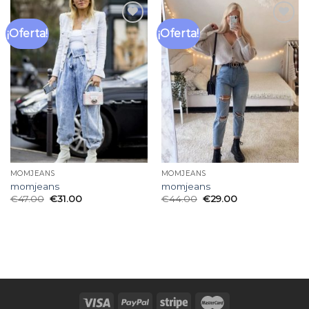
¡Oferta!
¡Oferta!
Añadir
Añadir
a la
a la
lista
lista
de
de
deseos
deseos
MOMJEANS
MOMJEANS
momjeans
momjeans
€
47.00
€
31.00
€
44.00
€
29.00