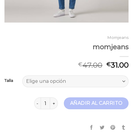
Momjeans
momjeans
47.00
31.00
€
€
Talla
momjeans cantidad
AÑADIR AL CARRITO