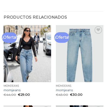
PRODUCTOS RELACIONADOS
¡Oferta!
¡Oferta!
Añadir
Añadir
a la
a la
lista
lista
de
de
deseos
deseos
MOMJEANS
MOMJEANS
momjeans
momjeans
€
44.00
€
29.00
€
45.00
€
30.00