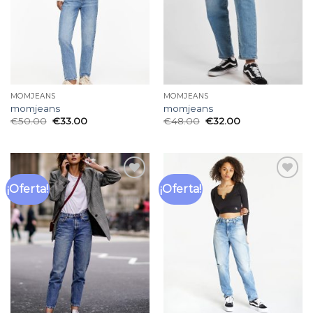
MOMJEANS
MOMJEANS
momjeans
momjeans
€
50.00
€
33.00
€
48.00
€
32.00
¡Oferta!
¡Oferta!
Añadir
Añadir
a la
a la
lista
lista
de
de
deseos
deseos