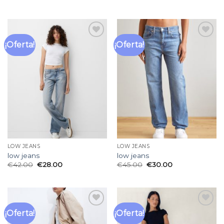
¡Oferta!
¡Oferta!
Añadir
Añadir
a la
a la
lista
lista
de
de
deseos
deseos
LOW JEANS
LOW JEANS
low jeans
low jeans
€
42.00
€
28.00
€
45.00
€
30.00
¡Oferta!
¡Oferta!
Añadir
Añadir
a la
a la