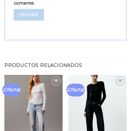
comente.
PRODUCTOS RELACIONADOS
¡Oferta!
¡Oferta!
Añadir
Añadir
a la
a la
lista
lista
de
de
deseos
deseos