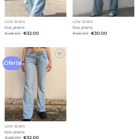
LOW JEANS
LOW JEANS
low jeans
low jeans
€
48.00
€
32.00
€
45.00
€
30.00
¡Oferta!
Añadir
a la
lista
de
deseos
LOW JEANS
low jeans
€
48.00
€
32.00