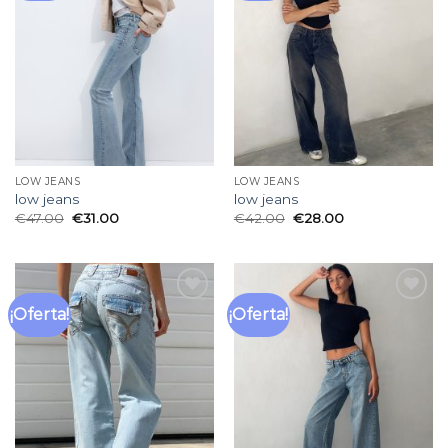
lista
lista
de
de
deseos
deseos
LOW JEANS
LOW JEANS
low jeans
low jeans
€
47.00
€
31.00
€
42.00
€
28.00
¡Oferta!
¡Oferta!
Añadir
Añadir
a la
a la
lista
lista
de
de
deseos
deseos