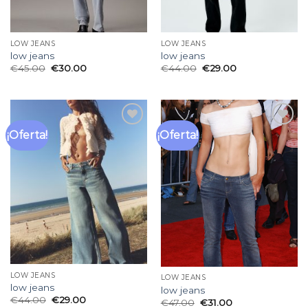
LOW JEANS
LOW JEANS
low jeans
low jeans
€
45.00
€
30.00
€
44.00
€
29.00
¡Oferta!
¡Oferta!
Añadir
Añadir
a la
a la
lista
lista
de
de
deseos
deseos
LOW JEANS
LOW JEANS
low jeans
low jeans
€
44.00
€
29.00
€
47.00
€
31.00