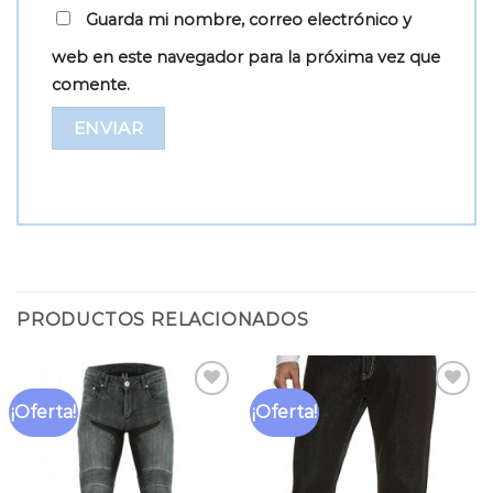
Guarda mi nombre, correo electrónico y
web en este navegador para la próxima vez que
comente.
PRODUCTOS RELACIONADOS
¡Oferta!
¡Oferta!
Añadir
Añadir
a la
a la
lista
lista
de
de
deseos
deseos