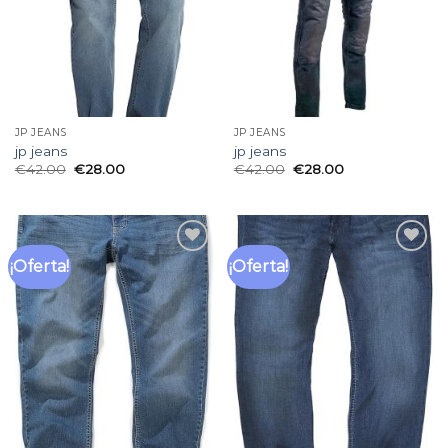
JP JEANS
JP JEANS
jp jeans
jp jeans
€
42.00
€
28.00
€
42.00
€
28.00
¡Oferta!
¡Oferta!
Añadir
Añadir
a la
a la
lista
lista
de
de
deseos
deseos