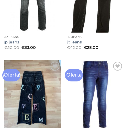
JP JEANS
JP JEANS
jp jeans
jp jeans
€
50.00
€
33.00
€
42.00
€
28.00
¡Oferta!
¡Oferta!
Añadir
Añadir
a la
a la
lista
lista
de
de
deseos
deseos