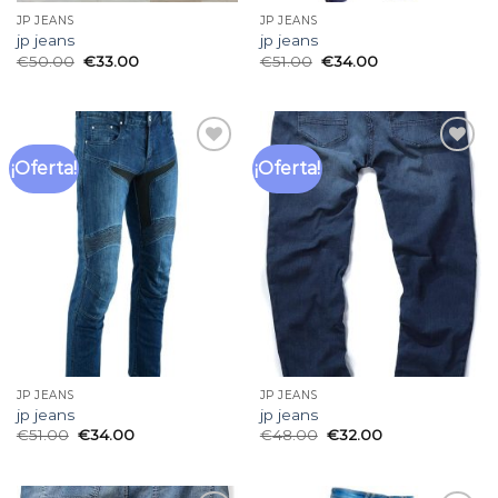
JP JEANS
JP JEANS
jp jeans
jp jeans
€
50.00
€
33.00
€
51.00
€
34.00
¡Oferta!
¡Oferta!
Añadir
Añadir
a la
a la
lista
lista
de
de
deseos
deseos
JP JEANS
JP JEANS
jp jeans
jp jeans
€
51.00
€
34.00
€
48.00
€
32.00