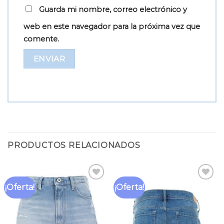
Guarda mi nombre, correo electrónico y
web en este navegador para la próxima vez que
comente.
PRODUCTOS RELACIONADOS
¡Oferta!
¡Oferta!
Añadir
Añadir
a la
a la
lista
lista
de
de
deseos
deseos