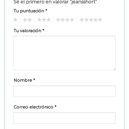
Sé el primero en valorar “jeansshort”
Tu puntuación
*
1
2
3
4
5
Tu valoración
*
Nombre
*
Correo electrónico
*