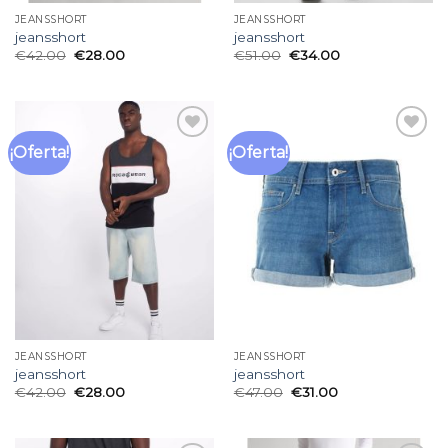
JEANSSHORT
JEANSSHORT
jeansshort
jeansshort
€
42.00
€
28.00
€
51.00
€
34.00
¡Oferta!
¡Oferta!
Añadir
Añadir
a la
a la
lista
lista
de
de
deseos
deseos
JEANSSHORT
JEANSSHORT
jeansshort
jeansshort
€
42.00
€
28.00
€
47.00
€
31.00