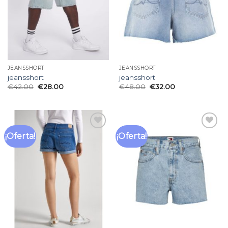
JEANSSHORT
JEANSSHORT
jeansshort
jeansshort
€
42.00
€
28.00
€
48.00
€
32.00
¡Oferta!
¡Oferta!
Añadir
Añadir
a la
a la
lista
lista
de
de
deseos
deseos