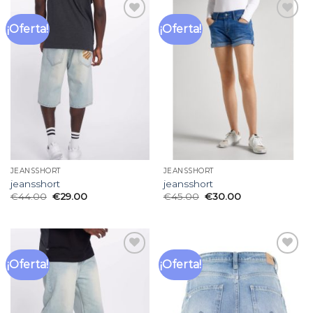
¡Oferta!
¡Oferta!
Añadir
Añadir
a la
a la
lista
lista
de
de
deseos
deseos
JEANSSHORT
JEANSSHORT
jeansshort
jeansshort
€
44.00
€
29.00
€
45.00
€
30.00
¡Oferta!
¡Oferta!
Añadir
Añadir
a la
a la
lista
lista
de
de
deseos
deseos