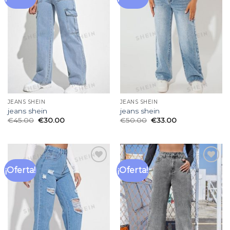
a la
a la
lista
lista
de
de
deseos
deseos
JEANS SHEIN
JEANS SHEIN
jeans shein
jeans shein
€
45.00
€
30.00
€
50.00
€
33.00
¡Oferta!
¡Oferta!
Añadir
Añadir
a la
a la
lista
lista
de
de
deseos
deseos