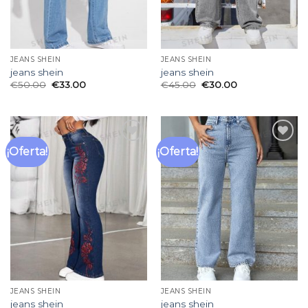
JEANS SHEIN
JEANS SHEIN
jeans shein
jeans shein
€
50.00
€
33.00
€
45.00
€
30.00
¡Oferta!
¡Oferta!
Añadir
Añadir
a la
a la
lista
lista
de
de
deseos
deseos
JEANS SHEIN
JEANS SHEIN
jeans shein
jeans shein