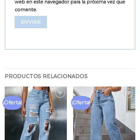
web en este navegador para la próxima vez que
comente.
PRODUCTOS RELACIONADOS
¡Oferta!
¡Oferta!
Añadir
Añadir
a la
a la
lista
lista
de
de
deseos
deseos