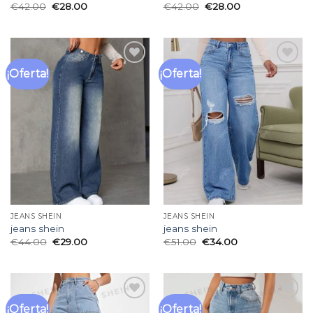
€
42.00
€
28.00
€
42.00
€
28.00
¡Oferta!
¡Oferta!
Añadir
Añadir
a la
a la
lista
lista
de
de
deseos
deseos
JEANS SHEIN
JEANS SHEIN
jeans shein
jeans shein
€
44.00
€
29.00
€
51.00
€
34.00
¡Oferta!
¡Oferta!
Añadir
Añadir