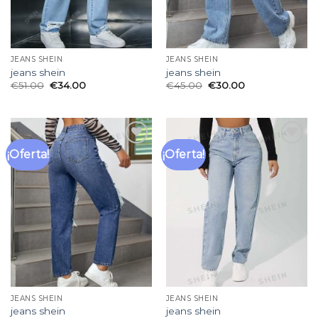
JEANS SHEIN
JEANS SHEIN
jeans shein
jeans shein
€
51.00
€
34.00
€
45.00
€
30.00
¡Oferta!
¡Oferta!
Añadir
Añadir
a la
a la
lista
lista
de
de
deseos
deseos
JEANS SHEIN
JEANS SHEIN
jeans shein
jeans shein