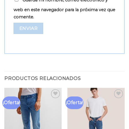
Guarda mi nombre, correo electrónico y
web en este navegador para la próxima vez que
comente.
PRODUCTOS RELACIONADOS
¡Oferta!
¡Oferta!
Añadir
Añadir
a la
a la
lista
lista
de
de
deseos
deseos