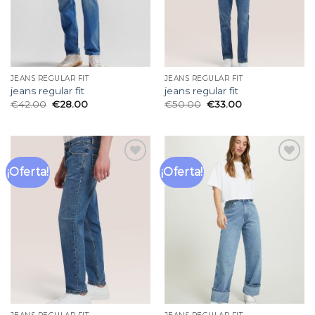
JEANS REGULAR FIT
JEANS REGULAR FIT
jeans regular fit
jeans regular fit
€
42.00
€
28.00
€
50.00
€
33.00
¡Oferta!
¡Oferta!
Añadir
Añadir
a la
a la
lista
lista
de
de
deseos
deseos