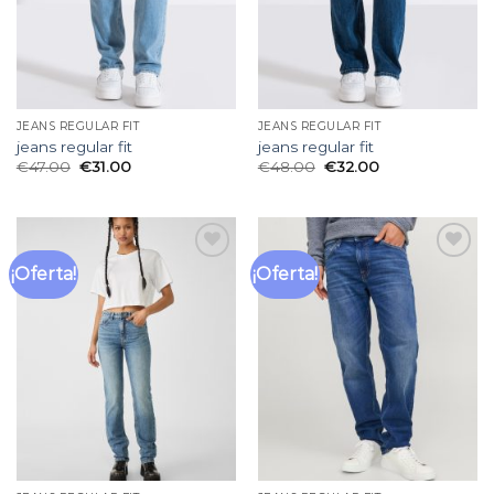
JEANS REGULAR FIT
JEANS REGULAR FIT
jeans regular fit
jeans regular fit
€
47.00
€
31.00
€
48.00
€
32.00
¡Oferta!
¡Oferta!
Añadir
Añadir
a la
a la
lista
lista
de
de
deseos
deseos