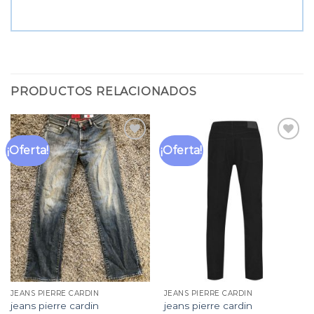
PRODUCTOS RELACIONADOS
¡Oferta!
¡Oferta!
Añadir
Añadir
a la
a la
lista
lista
de
de
deseos
deseos
JEANS PIERRE CARDIN
JEANS PIERRE CARDIN
jeans pierre cardin
jeans pierre cardin