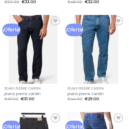
€
50.00
€
33.00
€
48.00
€
32.00
¡Oferta!
¡Oferta!
Añadir
Añadir
a la
a la
lista
lista
de
de
deseos
deseos
JEANS PIERRE CARDIN
JEANS PIERRE CARDIN
jeans pierre cardin
jeans pierre cardin
€
47.00
€
31.00
€
44.00
€
29.00
¡Oferta!
¡Oferta!
Añadir
Añadir