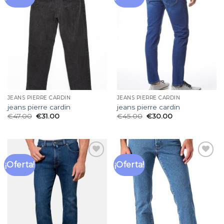
a la
a la
lista
lista
de
de
deseos
deseos
JEANS PIERRE CARDIN
JEANS PIERRE CARDIN
jeans pierre cardin
jeans pierre cardin
€
47.00
€
31.00
€
45.00
€
30.00
¡Oferta!
¡Oferta!
Añadir
Añadir
a la
a la
lista
lista
de
de
deseos
deseos