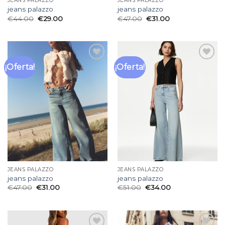
JEANS PALAZZO
JEANS PALAZZO
jeans palazzo
jeans palazzo
€
44.00
€
29.00
€
47.00
€
31.00
¡Oferta!
¡Oferta!
Añadir
Añadir
a la
a la
lista
lista
de
de
deseos
deseos
JEANS PALAZZO
JEANS PALAZZO
jeans palazzo
jeans palazzo
€
47.00
€
31.00
€
51.00
€
34.00