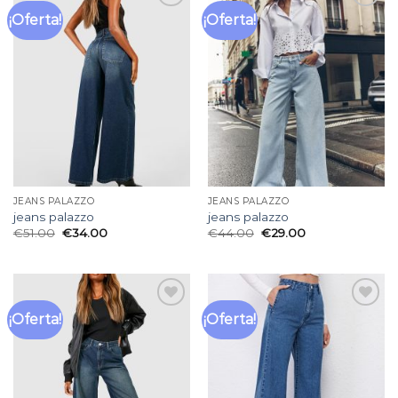
¡Oferta!
¡Oferta!
Añadir
Añadir
a la
a la
lista
lista
de
de
deseos
deseos
JEANS PALAZZO
JEANS PALAZZO
jeans palazzo
jeans palazzo
€
51.00
€
34.00
€
44.00
€
29.00
¡Oferta!
¡Oferta!
Añadir
Añadir
a la
a la
lista
lista
de
de
deseos
deseos