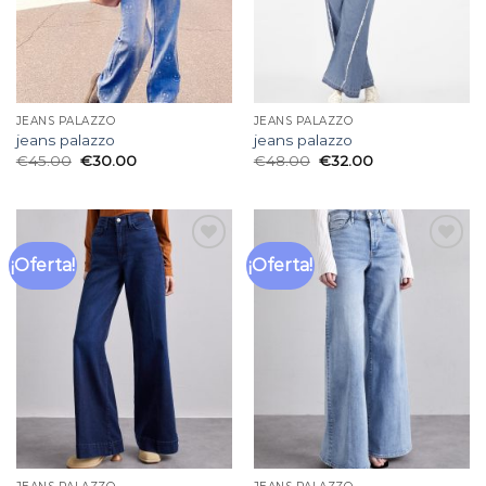
JEANS PALAZZO
JEANS PALAZZO
jeans palazzo
jeans palazzo
€
45.00
€
30.00
€
48.00
€
32.00
¡Oferta!
¡Oferta!
Añadir
Añadir
a la
a la
lista
lista
de
de
deseos
deseos