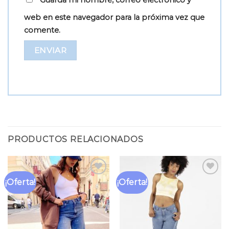
Guarda mi nombre, correo electrónico y
web en este navegador para la próxima vez que
comente.
PRODUCTOS RELACIONADOS
¡Oferta!
¡Oferta!
Añadir
Añadir
a la
a la
lista
lista
de
de
deseos
deseos