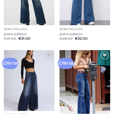
JEANS PALAZZO
JEANS PALAZZO
jeans palazzo
jeans palazzo
€
47.00
€
31.00
€
48.00
€
32.00
¡Oferta!
¡Oferta!
Añadir
Añadir
a la
a la
lista
lista
de
de
deseos
deseos