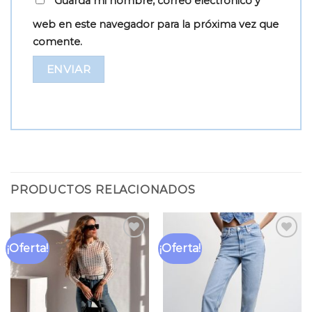
Guarda mi nombre, correo electrónico y
web en este navegador para la próxima vez que
comente.
PRODUCTOS RELACIONADOS
¡Oferta!
¡Oferta!
Añadir
Añadir
a la
a la
lista
lista
de
de
deseos
deseos