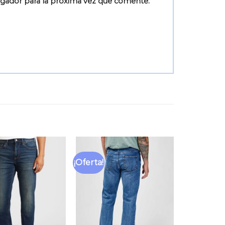
egador para la próxima vez que comente.
¡Oferta!
Añadir
Añadir
a la
a la
lista
lista
de
de
deseos
deseos