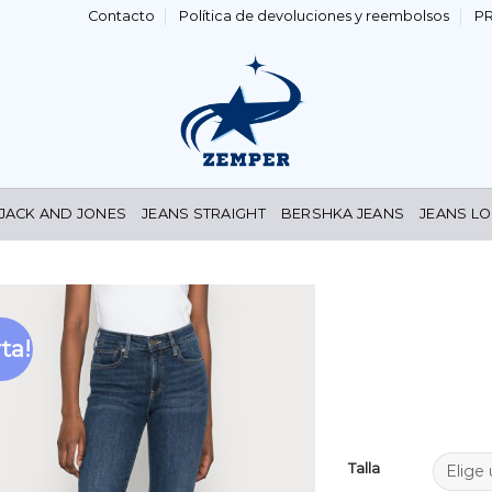
Contacto
Política de devoluciones y reembolsos
P
 JACK AND JONES
JEANS STRAIGHT
BERSHKA JEANS
JEANS LO
ta!
Añadir
a la
lista de
deseos
Talla