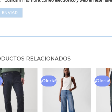
Guarda mi nombre, correo electrónico y web en este nav
DUCTOS RELACIONADOS
a!
¡Oferta!
¡Oferta!
Añadir
Añadir
a la
a la
lista
lista
de
de
deseos
deseos