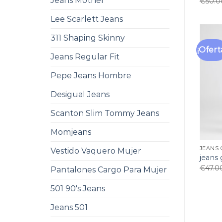
Jeans Mother
€
50.0
Lee Scarlett Jeans
311 Shaping Skinny
¡Ofert
Jeans Regular Fit
Pepe Jeans Hombre
Desigual Jeans
Scanton Slim Tommy Jeans
Momjeans
JEANS 
Vestido Vaquero Mujer
jeans
€
47.0
Pantalones Cargo Para Mujer
501 90's Jeans
Jeans 501