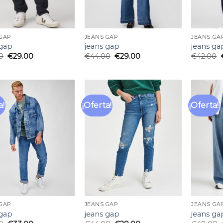
GAP
JEANS GAP
JEANS GA
 gap
jeans gap
jeans ga
0
€
29.00
€
44.00
€
29.00
€
42.00
a!
¡Oferta!
¡Oferta!
Añadir
Añadir
a la
a la
lista
lista
de
de
deseos
deseos
GAP
JEANS GAP
JEANS GA
 gap
jeans gap
jeans ga