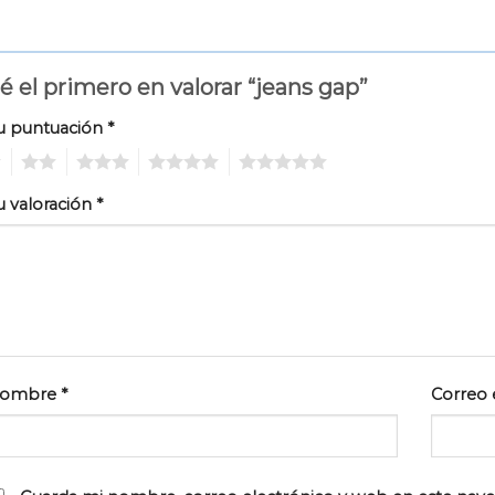
é el primero en valorar “jeans gap”
u puntuación
*
2
3
4
5
u valoración
*
ombre
*
Correo 