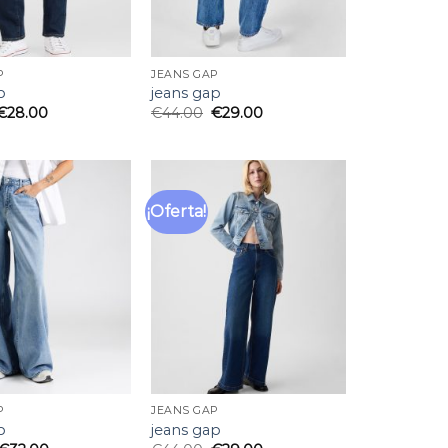
P
JEANS GAP
p
jeans gap
€
28.00
€
44.00
€
29.00
¡Oferta!
Añadir
Añadir
a la
a la
lista
lista
de
de
deseos
deseos
P
JEANS GAP
p
jeans gap