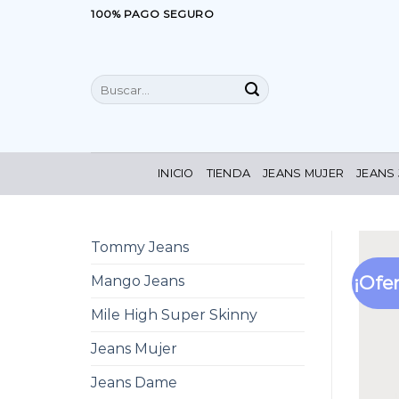
Saltar
100% PAGO SEGURO
al
contenido
Buscar
por:
INICIO
TIENDA
JEANS MUJER
JEANS
Tommy Jeans
¡Ofer
Mango Jeans
Mile High Super Skinny
Jeans Mujer
Jeans Dame