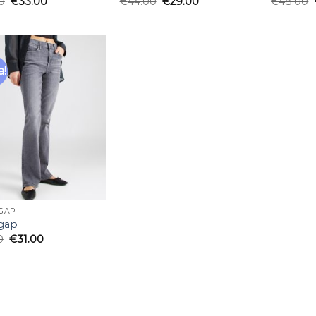
0
€
33.00
€
44.00
€
29.00
€
48.00
a!
Añadir
a la
lista
de
deseos
GAP
 gap
0
€
31.00