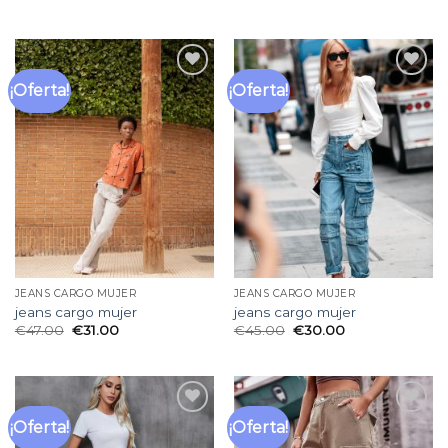
¡Oferta!
¡Oferta!
Añadir
Añadir
a la
a la
lista
lista
de
de
deseos
deseos
JEANS CARGO MUJER
JEANS CARGO MUJER
jeans cargo mujer
jeans cargo mujer
€
47.00
€
31.00
€
45.00
€
30.00
¡Oferta!
¡Oferta!
Añadir
Añadir
a la
a la