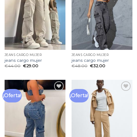
lista
lista
de
de
deseos
deseos
JEANS CARGO MUJER
JEANS CARGO MUJER
jeans cargo mujer
jeans cargo mujer
€
44.00
€
29.00
€
48.00
€
32.00
¡Oferta!
¡Oferta!
Añadir
Añadir
a la
a la
lista
lista
de
de
deseos
deseos