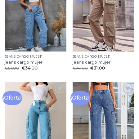
lista
lista
de
de
deseos
deseos
JEANS CARGO MUJER
JEANS CARGO MUJER
jeans cargo mujer
jeans cargo mujer
€
51.00
€
34.00
€
47.00
€
31.00
¡Oferta!
¡Oferta!
Añadir
Añadir
a la
a la
lista
lista
de
de
deseos
deseos