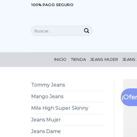
Saltar
100% PAGO SEGURO
al
contenido
Buscar
por:
INICIO
TIENDA
JEANS MUJER
JEANS
Tommy Jeans
¡Ofer
Mango Jeans
Mile High Super Skinny
Jeans Mujer
Jeans Dame