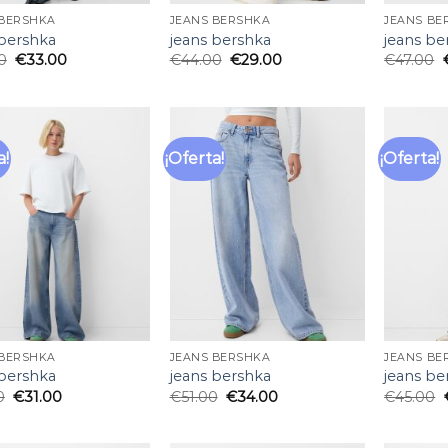
 BERSHKA
JEANS BERSHKA
JEANS BE
 bershka
jeans bershka
jeans be
0
€
33.00
€
44.00
€
29.00
€
47.00
a!
¡Oferta!
¡Oferta!
Añadir
Añadir
a la
a la
lista
lista
de
de
deseos
deseos
 BERSHKA
JEANS BERSHKA
JEANS BE
 bershka
jeans bershka
jeans be
0
€
31.00
€
51.00
€
34.00
€
45.00