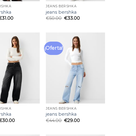
RSHKA
JEANS BERSHKA
rshka
jeans bershka
€
31.00
€
50.00
€
33.00
¡Oferta!
Añadir
Añadir
a la
a la
lista
lista
de
de
deseos
deseos
RSHKA
JEANS BERSHKA
rshka
jeans bershka
€
30.00
€
44.00
€
29.00