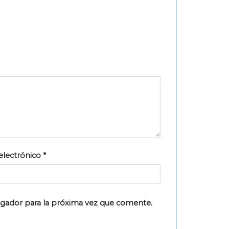
electrónico
*
egador para la próxima vez que comente.