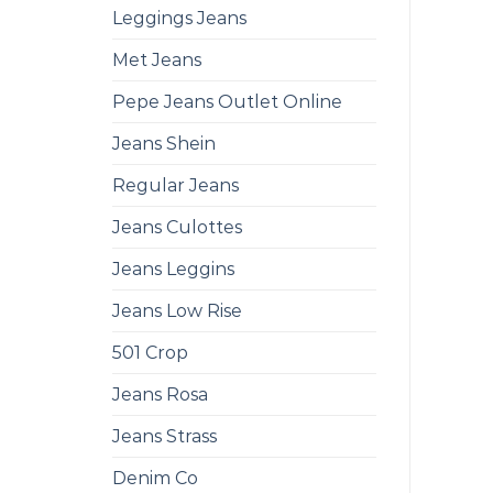
Leggings Jeans
Met Jeans
Pepe Jeans Outlet Online
Jeans Shein
Regular Jeans
Jeans Culottes
Jeans Leggins
Jeans Low Rise
501 Crop
Jeans Rosa
Jeans Strass
Denim Co