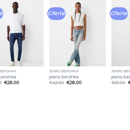
a!
¡Oferta!
¡Oferta!
Añadir
Añadir
a la
a la
lista
lista
de
de
deseos
deseos
 BERSHKA
JEANS BERSHKA
JEANS BE
 bershka
jeans bershka
jeans be
0
€
28.00
€
42.00
€
28.00
€
51.00