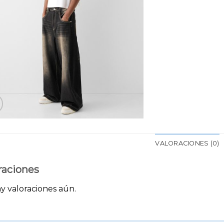
VALORACIONES (0)
raciones
y valoraciones aún.