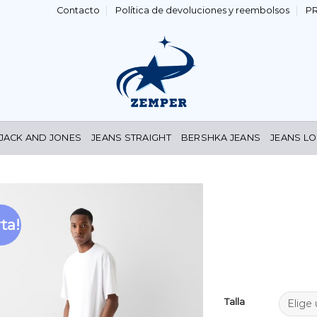
Contacto
Política de devoluciones y reembolsos
P
 JACK AND JONES
JEANS STRAIGHT
BERSHKA JEANS
JEANS LO
ta!
Añadir
a la
lista de
deseos
Talla